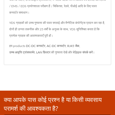
/ EMS / EDS प्रयोगशाला परीक्षण हैं। चिकित्सा, रेलवे, पीओई आदि के लिए पावर
कनवर्टर समाधान।
YDS ग्राहकों को उच्च गुणवत्ता की पावर सप्लाई और मैग्नेटिक कंपोनेंट्स प्रदान कर रहा है,
दोनों ही उन्नत तकनीक और 25 वर्षों के अनुभव के साथ, YDS सुनिश्चित करता है कि
प्रत्येक ग्राहक की आवश्यकताएँ पूरी हों।
हम products
DC-DC कनवर्टर
,
AC-DC कनवर्टर
,
RJ45 जैक
,
उच्च आवृत्ति ट्रांसफार्मर
,
LAN फ़िल्टर
की गुणवत्ता देखें और बेझिझक
संपर्क करें
।
क्या आपके पास कोई प्रश्न है या किसी व्यवसाय
परामर्श की आवश्यकता है?