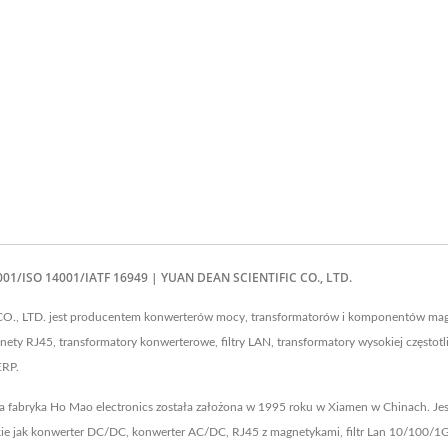
01/ISO 14001/IATF 16949 | YUAN DEAN SCIENTIFIC CO., LTD.
CO., LTD. jest producentem konwerterów mocy, transformatorów i komponentów mag
 RJ45, transformatory konwerterowe, filtry LAN, transformatory wysokiej częstotliw
ERP.
za fabryka Ho Mao electronics została założona w 1995 roku w Xiamen w Chinach. Je
ie jak konwerter DC/DC, konwerter AC/DC, RJ45 z magnetykami, filtr Lan 10/100/1G