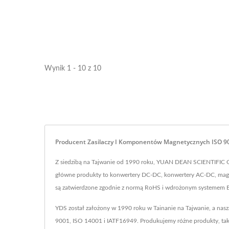
Wynik 1 - 10 z 10
Producent Zasilaczy I Komponentów Magnetycznych ISO 90
Z siedzibą na Tajwanie od 1990 roku, YUAN DEAN SCIENTIFIC 
główne produkty to konwertery DC-DC, konwertery AC-DC, magnety
są zatwierdzone zgodnie z normą RoHS i wdrożonym systemem 
YDS został założony w 1990 roku w Tainanie na Tajwanie, a nas
9001, ISO 14001 i IATF16949. Produkujemy różne produkty, tak