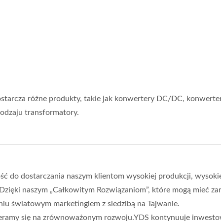
arcza różne produkty, takie jak konwertery DC/DC, konwerter
dzaju transformatory.
o dostarczania naszym klientom wysokiej produkcji, wysokiej 
Dzięki naszym „Całkowitym Rozwiązaniom”, które mogą mieć zaró
zaniu światowym marketingiem z siedzibą na Tajwanie.
opieramy się na zrównoważonym rozwoju.YDS kontynuuje inwest