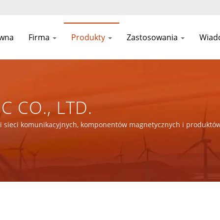
ówna
Firma
Produkty
Zastosowania
Wiad
C CO., LTD.
ji sieci komunikacyjnych, komponentów magnetycznych i produktów 