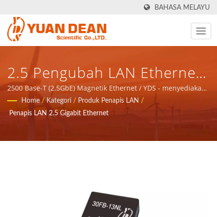
BAHASA MELAYU
2.5 Pengubah LAN Ethernet
Gigabit / YDS - Menyediakan
2500 Base-T (2.5GbE) Magnetik Ethernet / YDS - menyediakan
penyelesaian keseluruhan untuk aplikasi rangkaian
Home
/
Kategori
/
Produk Penapis LAN
/
Penyelesaian Keseluruhan
komunikasi komponen magnet dan produk kuasa.
Penapis LAN 2.5 Gigabit Ethernet
Untuk Aplikasi Rangkaian
Komunikasi Komponen
Magnet Dan Produk Kuasa.