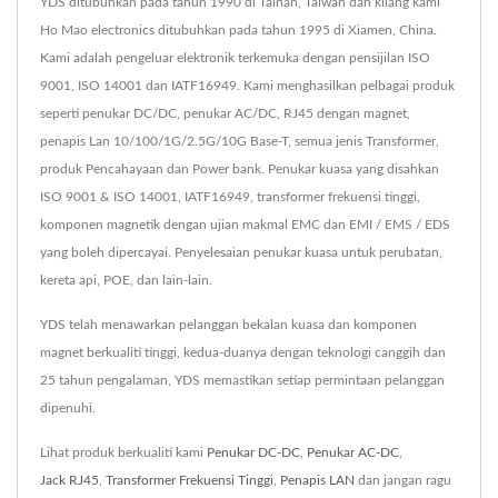
YDS ditubuhkan pada tahun 1990 di Tainan, Taiwan dan kilang kami
Ho Mao electronics ditubuhkan pada tahun 1995 di Xiamen, China.
Kami adalah pengeluar elektronik terkemuka dengan pensijilan ISO
9001, ISO 14001 dan IATF16949. Kami menghasilkan pelbagai produk
seperti penukar DC/DC, penukar AC/DC, RJ45 dengan magnet,
penapis Lan 10/100/1G/2.5G/10G Base-T, semua jenis Transformer,
produk Pencahayaan dan Power bank. Penukar kuasa yang disahkan
ISO 9001 & ISO 14001, IATF16949, transformer frekuensi tinggi,
komponen magnetik dengan ujian makmal EMC dan EMI / EMS / EDS
yang boleh dipercayai. Penyelesaian penukar kuasa untuk perubatan,
kereta api, POE, dan lain-lain.
YDS telah menawarkan pelanggan bekalan kuasa dan komponen
magnet berkualiti tinggi, kedua-duanya dengan teknologi canggih dan
25 tahun pengalaman, YDS memastikan setiap permintaan pelanggan
dipenuhi.
Lihat produk berkualiti kami
Penukar DC-DC
,
Penukar AC-DC
,
Jack RJ45
,
Transformer Frekuensi Tinggi
,
Penapis LAN
dan jangan ragu