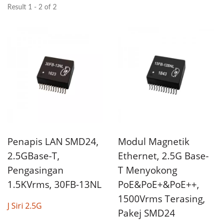
Result 1 - 2 of 2
Penapis LAN SMD24,
Modul Magnetik
2.5GBase-T,
Ethernet, 2.5G Base-
Pengasingan
T Menyokong
1.5KVrms, 30FB-13NL
PoE&PoE+&PoE++,
1500Vrms Terasing,
J Siri 2.5G
Pakej SMD24