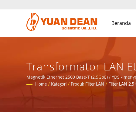
Beranda
Transformator LAN Et
Total Untuk Aplikasi
Magnetik Ethernet 2500 Base-T (2.5GbE) / YDS - meny
Home
/
Kategori
/
Produk Filter LAN
/
Filter LAN 2.5
Produk Daya.