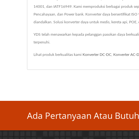
14001, dan IATF16949. Kami memproduksi berbagai produk seper
Pencahayaan, dan Power bank. Konverter daya bersertifikat IS
diandalkan. Solusi konverter daya untuk medis, kereta api, POE, d
YDS telah menawarkan kepada pelanggan pasokan daya berkuali
terpenuhi.
Lihat produk berkualitas kami
Konverter DC-DC
,
Konverter AC-
Ada Pertanyaan Atau Butuh 