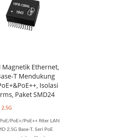
 Magnetik Ethernet,
Base-T Mendukung
oE+&PoE++, Isolasi
rms, Paket SMD24
E 2.5G
 PoE/PoE+/PoE++ filter LAN
D 2.5G Base-T. Seri PoE