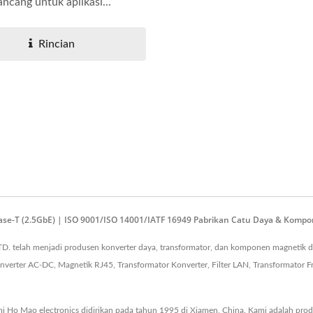
ancang untuk aplikasi...
Rincian
verter DC-DC 20W 4:1
Konverter DC-DC Half-
0 Base-T (2.5GbE) | ISO 9001/ISO 14001/IATF 16949 Pabrikan Catu Daya & Kom
D. telah menjadi produsen konverter daya, transformator, dan komponen magnetik d
verter AC-DC, Magnetik RJ45, Transformator Konverter, Filter LAN, Transformator Fr
i Ho Mao electronics didirikan pada tahun 1995 di Xiamen, China. Kami adalah produ