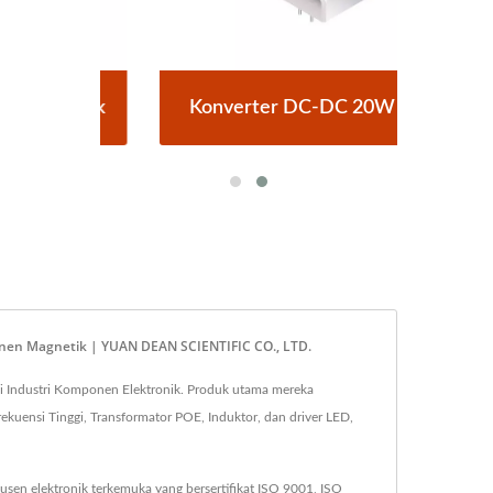
Brick
Konverter DC-DC 20W 4:1
Konv
ponen Magnetik | YUAN DEAN SCIENTIFIC CO., LTD.
i Industri Komponen Elektronik. Produk utama mereka
ekuensi Tinggi, Transformator POE, Induktor, dan driver LED,
sen elektronik terkemuka yang bersertifikat ISO 9001, ISO