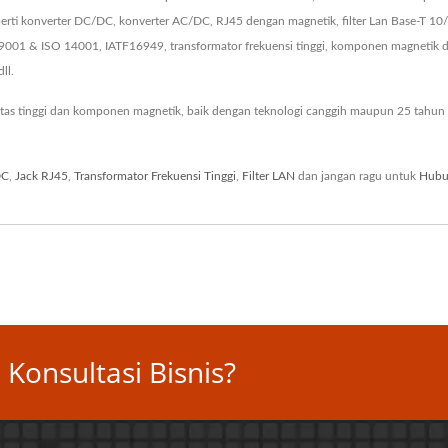
ti konverter DC/DC, konverter AC/DC, RJ45 dengan magnetik, filter Lan Base-T 10
O 9001 & ISO 14001, IATF16949, transformator frekuensi tinggi, komponen magneti
ll.
tas tinggi dan komponen magnetik, baik dengan teknologi canggih maupun 25 tahun
DC
,
Jack RJ45
,
Transformator Frekuensi Tinggi
,
Filter LAN
dan jangan ragu untuk
Hubu
Konsultasi Bisnis?