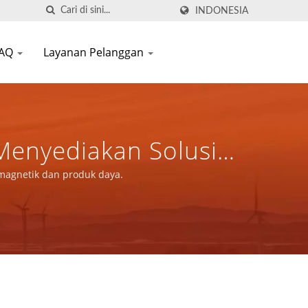
INDONESIA
FAQ
Layanan Pelanggan
 Menyediakan Solusi
onen Magnetik Dan
 magnetik dan produk daya.