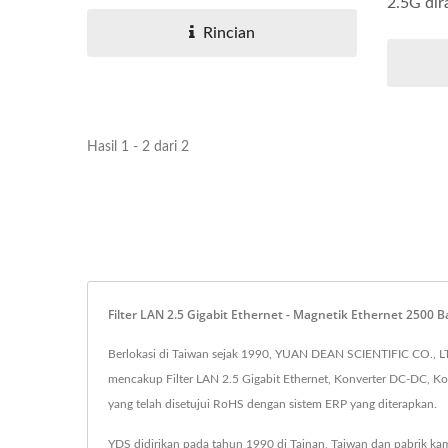
2.5G dir
Rincian
Konverter DC-DC Half-Brick
Kon
Hasil 1 - 2 dari 2
Filter LAN 2.5 Gigabit Ethernet - Magnetik Ethernet 250
Berlokasi di Taiwan sejak 1990, YUAN DEAN SCIENTIFIC CO., LT
mencakup Filter LAN 2.5 Gigabit Ethernet, Konverter DC-DC, Kon
yang telah disetujui RoHS dengan sistem ERP yang diterapkan.
YDS didirikan pada tahun 1990 di Tainan, Taiwan dan pabrik kam