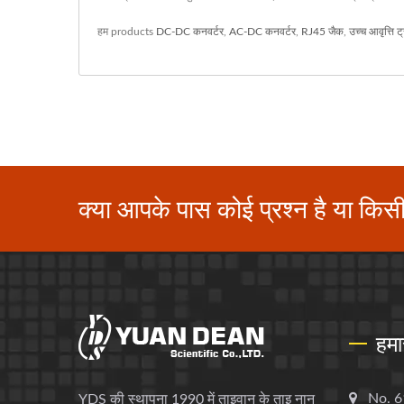
हम products
DC-DC कनवर्टर
,
AC-DC कनवर्टर
,
RJ45 जैक
,
उच्च आवृत्ति ट्
क्या आपके पास कोई प्रश्न है या किस
हमा
No. 6
YDS की स्थापना 1990 में ताइवान के ताइ नान