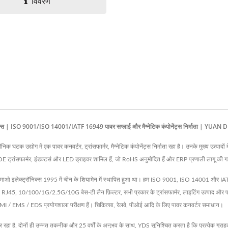
विवरण
W 4:1 DC-DC कनवर्टर
हाफ-ब्रिक DC-DC कनवर
ेटिक्स | ISO 9001/ISO 14001/IATF 16949 पावर सप्लाई और मैग्नेटिक कंपोनेंट्स निर्माता | Y
उद्योग में एक पावर कनवर्टर, ट्रांसफार्मर, मैग्नेटिक कंपोनेंट्स निर्माता रहा है। उनके मुख्य उत्पादो
मर, POE ट्रांसफार्मर, इंडक्टर्स और LED ड्राइवर शामिल हैं, जो RoHS अनुमोदित हैं और ERP प्रणाली लागू की 
माओ इलेक्ट्रॉनिक्स 1995 में चीन के शियामेन में स्थापित हुआ था। हम ISO 9001, ISO 14001 और IATF169
 साथ RJ45, 10/100/1G/2.5G/10G बेस-टी लैन फ़िल्टर, सभी प्रकार के ट्रांसफार्मर, लाइटिंग उत्पा
र EMI / EMS / EDS प्रयोगशाला परीक्षण हैं। चिकित्सा, रेलवे, पीओई आदि के लिए पावर कनवर्टर समाधान।
कर रहा है, दोनों ही उन्नत तकनीक और 25 वर्षों के अनुभव के साथ, YDS सुनिश्चित करता है कि प्रत्येक ग्रा