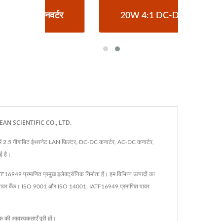
्टर
20W 4:1 DC-DC कनवर्टर
ह
UAN DEAN SCIENTIFIC CO., LTD.
ं में 2.5 गीगाबिट ईथरनेट LAN फ़िल्टर, DC-DC कन्वर्टर, AC-DC कन्वर्टर,
गई है।
49 प्रमाणित प्रमुख इलेक्ट्रॉनिक निर्माता हैं। हम विभिन्न उत्पादों का
द और पावर बैंक। ISO 9001 और ISO 14001, IATF16949 प्रमाणित पावर
हक की आवश्यकताएँ पूरी हों।