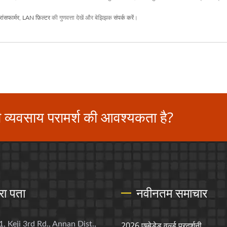
रांसफार्मर
,
LAN फ़िल्टर
की गुणवत्ता देखें और बेझिझक
संपर्क करें
।
ी व्यवसाय परामर्श की आवश्यकता है?
रा पता
नवीनतम समाचार
1, Keji 3rd Rd., Annan Dist.,
2026 एम्बेडेड वर्ल्ड प्रदर्शनी...