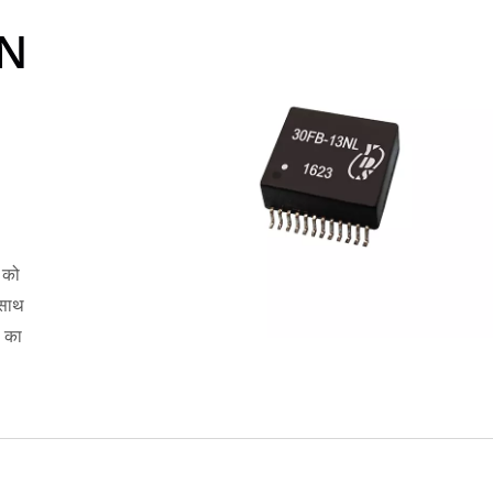
AN
 को
 साथ
ल का