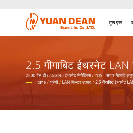
मुख पृष्ठ
2.5 गीगाबिट ईथरनेट LAN ट्
और शक्ति उत्पादों के लिए क
2500 बेस-टी (2.5GbE) ईथरनेट मैग्नेटिक्स / YDS - संचार नेटवर्क अनुप्
Home
/
श्रेणी
/
LAN फ़िल्टर उत्पाद
/
2.5 गीगाबिट ईथरनेट LAN