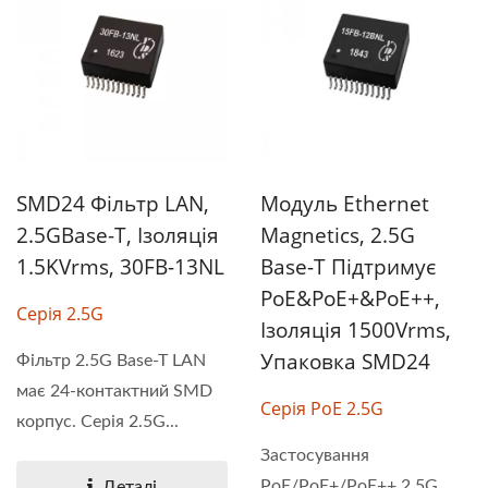
SMD24 Фільтр LAN,
Модуль Ethernet
2.5GBase-T, Ізоляція
Magnetics, 2.5G
1.5KVrms, 30FB-13NL
Base-T Підтримує
PoE&PoE+&PoE++,
Серія 2.5G
Ізоляція 1500Vrms,
Упаковка SMD24
Фільтр 2.5G Base-T LAN
має 24-контактний SMD
Серія PoE 2.5G
корпус. Серія 2.5G...
Застосування
PoE/PoE+/PoE++ 2.5G
Деталі