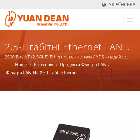
УКРАЇНСЬКА
2.5-Гігабітні Ethernet LAN
Трансформатори / YDS -
2500 Base-T (2.5GbE) Ethernet магнетики / YDS - надайте
загальне рішення для магнітних компонентів та
Home
/
Категорія
/
Продукти Фільтра LAN
/
Надайте Загальне Рішення
енергетичних продуктів у комунікаційних мережах.
Фільтри LAN На 2.5 Гігабіт Ethernet
Для Магнітних Компонентів
Та Енергетичних Продуктів
У Комунікаційних Мережах.