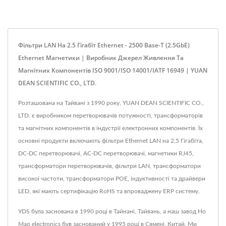
Фільтри LAN На 2.5 Гігабіт Ethernet - 2500 Base-T (2.5GbE)
Ethernet Магнетики | Виробник Джерел Живлення Та
Магнітних Компонентів ISO 9001/ISO 14001/IATF 16949 | YUAN
DEAN SCIENTIFIC CO., LTD.
Розташована на Тайвані з 1990 року, YUAN DEAN SCIENTIFIC CO.,
LTD. є виробником перетворювачів потужності, трансформаторів
та магнітних компонентів в індустрії електронних компонентів. Їх
основні продукти включають фільтри Ethernet LAN на 2,5 Гігабіта,
DC-DC перетворювачі, AC-DC перетворювачі, магнетики RJ45,
трансформатори перетворювачів, фільтри LAN, трансформатори
високої частоти, трансформатори POE, індуктивності та драйвери
LED, які мають сертифікацію RoHS та впроваджену ERP систему.
YDS була заснована в 1990 році в Тайнані, Тайвань, а наш завод Ho
Mao electronics був заснований у 1995 році в Сямені, Китай. Ми