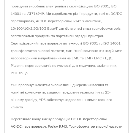
провідний виробник електроніки з сертифікацією ISO 9001, ISO
14001 та IATF16949. Ми виробляємо різні продукти, такі як DC/DC
перетворювач, AC/DC перетворювач, RJ45 з магнітами,
10/100/1G/2.5G/10G Base-T Lan фільтр, всі види трансформаторів,
освітлювальні продукти та портативні зарядні пристрої.
Сертифікований перетворювач потужності ISO 9001 та ISO 14001,
трансформатор високої частоти, магнітний компонент з надійними
лабораторними випробуваннями на ЕМС та ЕМІ / ЕМС / ЕДС.
Рішення перетворювачів потужності для медичних, залізничних,
POE тощо.
YDS пропонує клієнтам високоякісні джерела живлення та
магнітні компоненти, завдяки передовим технологіям та 25-
річному досвіду, YDS забезпечує задоволення вимог кожного
клієнта.
Перегляньте нашу якісну продукцію
DC-DC перетворювач
,
AC-DC перетворювач
,
Роз'єм RJ45
,
Трансформатор високої частоти