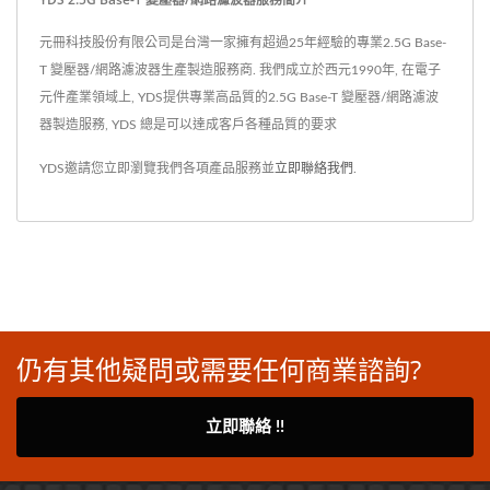
元冊科技股份有限公司是台灣一家擁有超過25年經驗的專業2.5G Base-
T 變壓器/網路濾波器生產製造服務商. 我們成立於西元1990年, 在電子
元件產業領域上, YDS提供專業高品質的2.5G Base-T 變壓器/網路濾波
器製造服務, YDS 總是可以達成客戶各種品質的要求
YDS邀請您立即瀏覽我們各項產品服務並
立即聯絡我們
.
仍有其他疑問或需要任何商業諮詢?
立即聯絡 !!