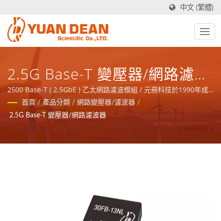
中文 (繁體)
2.5G Base-T 變壓器/網路濾波
器
2500 Base-T ( 2.5GbE ) 乙太網路濾波模組 / 元冊科技於1990年成
立於台灣台南，工廠禾茂電子則在1995年成立於中國廈門，我們是
首頁
/
產品分類
/
網路變壓器/濾波器
/
業界領先的電源與磁性元件製造商並且擁有ISO 9001、ISO 14001
2.5G Base-T 變壓器/網路濾波器
和 IATF16949 認證。