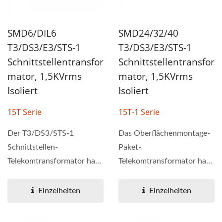
SMD6/DIL6
SMD24/32/40
T3/DS3/E3/STS-1
T3/DS3/E3/STS-1
Schnittstellentransfor
Schnittstellentransfor
Mator, 1,5KVrms
Mator, 1,5KVrms
Isoliert
Isoliert
15T Serie
15T-1 Serie
Der T3/DS3/STS-1
Das Oberflächenmontage-
Schnittstellen-
Paket-
Telekomtransformator hat
Telekomtransformator hat
eine schnelle Anstiegszeit,
sechs und acht
die mit den Standards...
Transformatoren. Die 15T-
Einzelheiten
Einzelheiten
1-Serie...