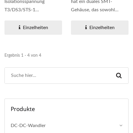
Isolationsspannung
hat ein duales SMT-
T3/DS3/STS-1
Gehäuse, das sowohl
Schnittstelle
Sende- als auch
Telekomtransformator hat
Empfangstransformatoren...
Einzelheiten
Einzelheiten
eine schnelle...
Ergebnis 1 - 4 von 4
Produkte
DC-DC-Wandler