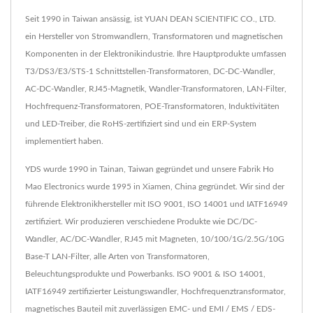
Seit 1990 in Taiwan ansässig, ist YUAN DEAN SCIENTIFIC CO., LTD.
ein Hersteller von Stromwandlern, Transformatoren und magnetischen
Komponenten in der Elektronikindustrie. Ihre Hauptprodukte umfassen
T3/DS3/E3/STS-1 Schnittstellen-Transformatoren, DC-DC-Wandler,
AC-DC-Wandler, RJ45-Magnetik, Wandler-Transformatoren, LAN-Filter,
Hochfrequenz-Transformatoren, POE-Transformatoren, Induktivitäten
und LED-Treiber, die RoHS-zertifiziert sind und ein ERP-System
implementiert haben.
YDS wurde 1990 in Tainan, Taiwan gegründet und unsere Fabrik Ho
Mao Electronics wurde 1995 in Xiamen, China gegründet. Wir sind der
führende Elektronikhersteller mit ISO 9001, ISO 14001 und IATF16949
zertifiziert. Wir produzieren verschiedene Produkte wie DC/DC-
Wandler, AC/DC-Wandler, RJ45 mit Magneten, 10/100/1G/2.5G/10G
Base-T LAN-Filter, alle Arten von Transformatoren,
Beleuchtungsprodukte und Powerbanks. ISO 9001 & ISO 14001,
IATF16949 zertifizierter Leistungswandler, Hochfrequenztransformator,
magnetisches Bauteil mit zuverlässigen EMC- und EMI / EMS / EDS-