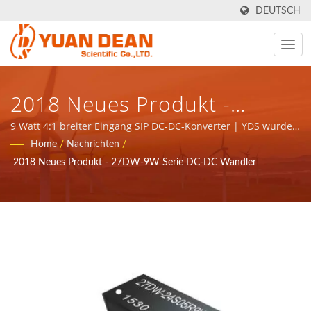
DEUTSCH
2018 Neues Produkt -
27DW-9W Serie DC-DC
9 Watt 4:1 breiter Eingang SIP DC-DC-Konverter | YDS wurde
1990 in Tainan, Taiwan gegründet und unsere Fabrik Ho Mao
Home
/
Nachrichten
/
Wandler - ISO 9001/ISO
Electronics wurde 1995 in Xiamen, China gegründet. Wir sind
2018 Neues Produkt - 27DW-9W Serie DC-DC Wandler
der führende Elektronikhersteller mit ISO 9001, ISO 14001
14001/IATF 16949 Hersteller
und IATF16949-Zertifizierung.
Von Stromversorgungen &
Magnetischen Komponenten
| YUAN DEAN SCIENTIFIC
CO., LTD.