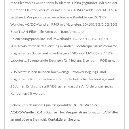
Mao Electronics wurde 1995 in Xiamen, China gegründet. Wir sind der
führende Elektronikhersteller mit ISO 9001, ISO 14001 und IATF16949
zertifiziert. Wir produzieren verschiedene Produkte wie DC/DC-
Wandler, AC/DC-Wandler, RJ45 mit Magneten, 10/100/1G/2.5G/10G
Base-T LAN-Filter, alle Arten von Transformatoren,
Beleuchtungsprodukte und Powerbanks. ISO 9001 & ISO 14001,
IATF16949 zertifizierter Leistungswandler, Hochfrequenztransformator,
magnetisches Bauteil mit zuverlässigen EMC- und EMI / EMS / EDS-
Labortests. Stromwandlerlösungen für Medizin, Eisenbahn, POE usw.
YDS bietet seinen Kunden hochwertige Stromversorgungs- und
magnetische Komponenten an. Mit fortschrittlicher Technologie und
25 Jahren Erfahrung stellt YDS sicher, dass die Anforderungen jedes
Kunden erfüllt werden.
Sehen Sie sich unsere Qualitätsprodukte
DC-DC-Wandler
,
AC-DC-Wandler
,
RJ45-Buchse
,
Hochfrequenztransformator
,
LAN-Filter
an und zögern Sie nicht,
Kontaktieren Sie uns
.