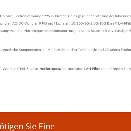
Ho Mao Electronics wurde 1995 in Xiamen, China gegründet. Wir sind der führende 
C-Wandler, AC/DC-Wandler, RJ45 mit Magneten, 10/100/1G/2.5G/10G Base-T LAN-Filte
eistungswandler, Hochfrequenztransformator, magnetisches Bauteil mit zuverlässige
gnetische Komponenten an. Mit fortschrittlicher Technologie und 25 Jahren Erfahru
C-Wandler
,
RJ45-Buchse
,
Hochfrequenztransformator
,
LAN-Filter
an und zögern Sie n
tigen Sie Eine