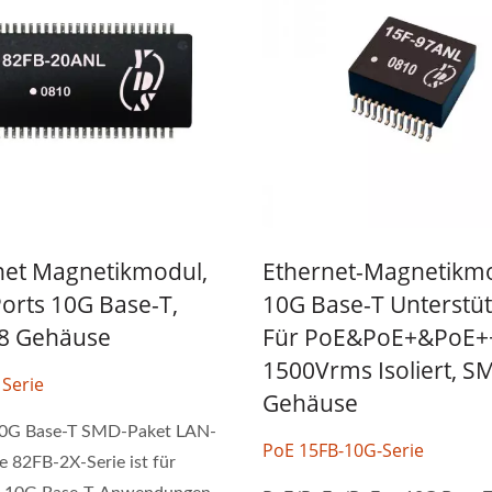
net Magnetikmodul,
Ethernet-Magnetikmo
orts 10G Base-T,
10G Base-T Unterstü
8 Gehäuse
Für PoE&PoE+&PoE+
1500Vrms Isoliert, S
 Serie
Gehäuse
10G Base-T SMD-Paket LAN-
PoE 15FB-10G-Serie
ie 82FB-2X-Serie ist für