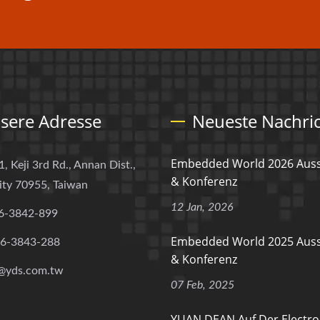
sere Adresse
Neueste Nachri
Embedded World 2026 Auss
1, Keji 3rd Rd., Annan Dist.,
& Konferenz
ity 70955, Taiwan
12 Jan, 2026
6-3842-899
Embedded World 2025 Auss
-6-3843-288
& Konferenz
@yds.com.tw
07 Feb, 2025
YUAN DEAN Auf Der Electro