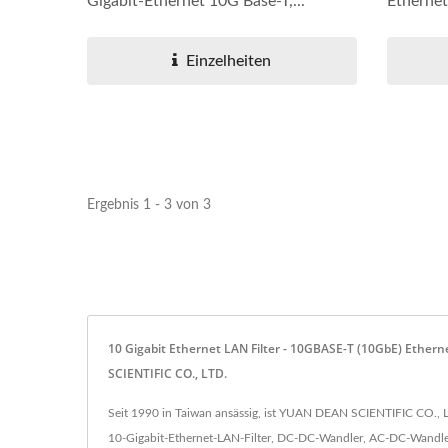
Gigabit-Ethernet 10G Base-T,...
Etherne
Halbbrücken-DC-DC-
20
Einzelheiten
Wandler
Ergebnis 1 - 3 von 3
10 Gigabit Ethernet LAN Filter - 10GBASE-T (10GbE) Eth
SCIENTIFIC CO., LTD.
Seit 1990 in Taiwan ansässig, ist YUAN DEAN SCIENTIFIC CO., L
10-Gigabit-Ethernet-LAN-Filter, DC-DC-Wandler, AC-DC-Wandler,