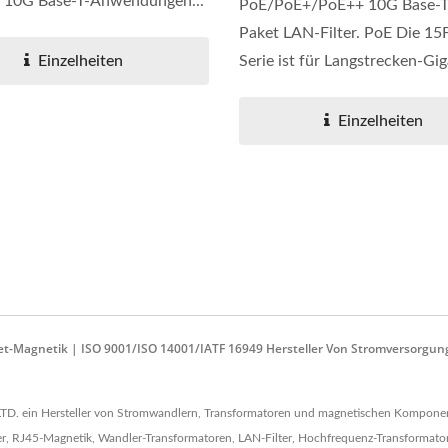
t 10G Base-T-Anwendungen...
PoE/PoE+/PoE++ 10G Base-
Paket LAN-Filter. PoE Die 1
W 4:1 DC-DC-Wandler
Halbbrücken-DC-D
Einzelheiten
Serie ist für Langstrecken-Gig
Wandler
Ethernet...
Einzelheiten
ernet-Magnetik | ISO 9001/ISO 14001/IATF 16949 Hersteller Von Stromverso
TD. ein Hersteller von Stromwandlern, Transformatoren und magnetischen Komponent
 RJ45-Magnetik, Wandler-Transformatoren, LAN-Filter, Hochfrequenz-Transformatore