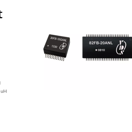
t
d
0 uH