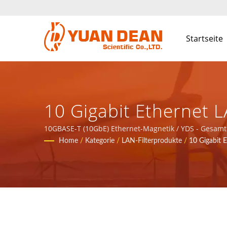
Startseite
10 Gigabit Ethernet 
Magnetische Kompon
10GBASE-T (10GbE) Ethernet-Magnetik / YDS - Gesa
Home
/
Kategorie
/
LAN-Filterprodukte
/
10 Gigabit E
Kommunikationsnetzw