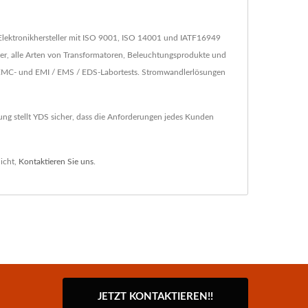
Elektronikhersteller mit ISO 9001, ISO 14001 und IATF16949
r, alle Arten von Transformatoren, Beleuchtungsprodukte und
n EMC- und EMI / EMS / EDS-Labortests. Stromwandlerlösungen
ng stellt YDS sicher, dass die Anforderungen jedes Kunden
icht,
Kontaktieren Sie uns
.
JETZT KONTAKTIEREN!!