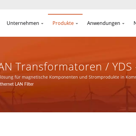
Unternehmen
Produkte
Anwendungen
LAN Transformatoren / YDS
enten Und Stromprodukte 
mtlösung für magnetische Komponenten und Stromprodukte in Kom
thernet LAN Filter
erkanwendungen Bereitste