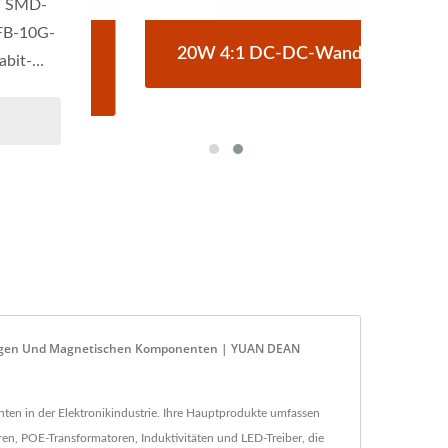
T SMD-
5FB-10G-
C-
20W 4:1 DC-DC-Wandler
abit-
rgungen Und Magnetischen Komponenten | YUAN DEAN
en in der Elektronikindustrie. Ihre Hauptprodukte umfassen
n, POE-Transformatoren, Induktivitäten und LED-Treiber, die