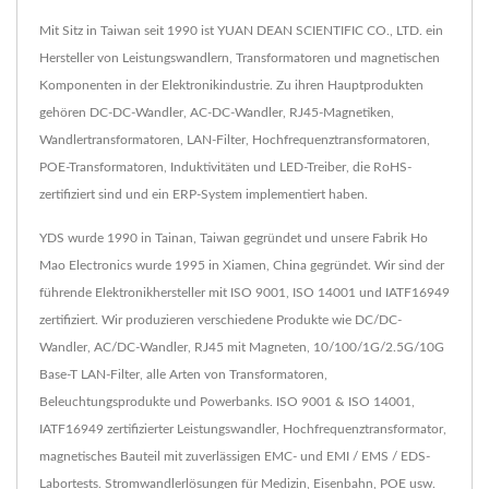
Mit Sitz in Taiwan seit 1990 ist YUAN DEAN SCIENTIFIC CO., LTD. ein
Hersteller von Leistungswandlern, Transformatoren und magnetischen
Komponenten in der Elektronikindustrie. Zu ihren Hauptprodukten
gehören DC-DC-Wandler, AC-DC-Wandler, RJ45-Magnetiken,
Wandlertransformatoren, LAN-Filter, Hochfrequenztransformatoren,
POE-Transformatoren, Induktivitäten und LED-Treiber, die RoHS-
zertifiziert sind und ein ERP-System implementiert haben.
YDS wurde 1990 in Tainan, Taiwan gegründet und unsere Fabrik Ho
Mao Electronics wurde 1995 in Xiamen, China gegründet. Wir sind der
führende Elektronikhersteller mit ISO 9001, ISO 14001 und IATF16949
zertifiziert. Wir produzieren verschiedene Produkte wie DC/DC-
Wandler, AC/DC-Wandler, RJ45 mit Magneten, 10/100/1G/2.5G/10G
Base-T LAN-Filter, alle Arten von Transformatoren,
Beleuchtungsprodukte und Powerbanks. ISO 9001 & ISO 14001,
IATF16949 zertifizierter Leistungswandler, Hochfrequenztransformator,
magnetisches Bauteil mit zuverlässigen EMC- und EMI / EMS / EDS-
Labortests. Stromwandlerlösungen für Medizin, Eisenbahn, POE usw.