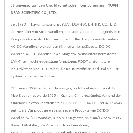
Stromversorgungen Und Magnetischen Komponenten | YUAN
DEAN SCIENTIFIC CO., LTD.
Seit 1990 in Taiwan ansässig, ist YUAN DEAN SCIENTIFIC CO., LTD.
ein Hersteller von Stromwandlern, Transformatoren und magnetischen
Komponenten in der Elektronikindustrie. Ihre Hauptprodukte umfassen
AC-DC-Wandleranwendungen für medizinische Zwecke, DC-DC-
Wandler, AC-DC-Wandler, RJ45-Magnetik, Wandlertransformatoren,
LAN-Filter, Hochfrequenztransformatoren, POE-Transformatoren,
Induktivitäten und LED-Treiber, die RoHS-zertifiziert sind und ein ERP-
System implementiert haben.
YDS wurde 1990 in Tainan, Taiwan gegründet und unsere Fabrik Ho
Mao Electronics wurde 1995 in Xiamen, China gegründet. Wir sind der
führende Elektronikhersteller mit ISO 9001, ISO 14001 und IATF16949
zertifiziert. Wir produzieren verschiedene Produkte wie DC/DC-
Wandler, AC/DC-Wandler, RJ45 mit Magneten, 10/100/1G/2.5G/10G
Base-T LAN-Filter, alle Arten von Transformatoren,
Beleuchtungsprodukte und Powerbanks. ISO 9001 & ISO 14001,