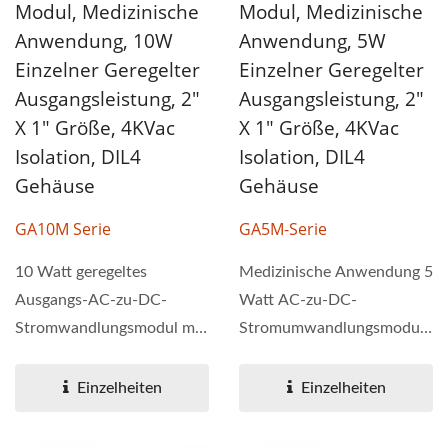
Modul, Medizinische
Modul, Medizinische
Anwendung, 10W
Anwendung, 5W
Einzelner Geregelter
Einzelner Geregelter
Ausgangsleistung, 2"
Ausgangsleistung, 2"
X 1" Größe, 4KVac
X 1" Größe, 4KVac
Isolation, DIL4
Isolation, DIL4
Gehäuse
Gehäuse
GA10M Serie
GA5M-Serie
10 Watt geregeltes
Medizinische Anwendung 5
Ausgangs-AC-zu-DC-
Watt AC-zu-DC-
Stromwandlungsmodul mit
Stromumwandlungsmodul
4KVac Isolationsspannung
mit 4KVac
und universeller...
Isolationsspannung und
Einzelheiten
Einzelheiten
universeller...