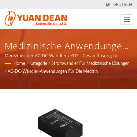
DEUTSCH
Medizinische Anwendungen
AC-DC-Wandler / YDS -
Medizinischer AC-DC-Wandler / YDS - Gesamtlösung für
magnetische Komponenten und Stromprodukte in
Home
/
Kategorie
/
Stromwandler Für Medizinische Lösungen
Gesamtlösung Für
Kommunikationsnetzwerkanwendungen bereitstellen.
/
AC-DC-Wandler-Anwendungen Für Die Medizin
Magnetische Komponenten
Und Stromprodukte In
Kommunikationsnetzwerkan
Bereitstellen.