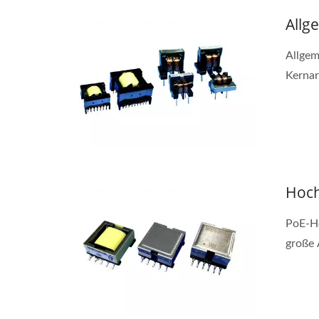
Allg
Allgem
Kernar
Hoch
PoE-Ho
große 
Halbbrücken-DC-DC-
20
Wandler