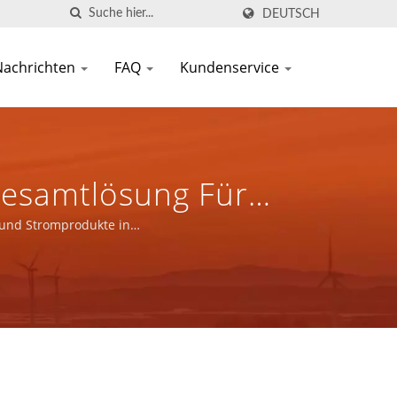
DEUTSCH
Nachrichten
FAQ
Kundenservice
Gesamtlösung Für
In
 und Stromprodukte in
llen.