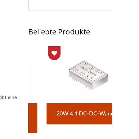
Beliebte Produkte
bt eine
C-
20W 4:1 DC-DC-Wandler