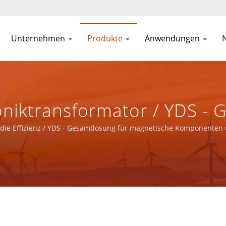
Unternehmen
Produkte
Anwendungen
niktransformator / YDS - 
enten Und Stromprodukte 
t die Effizienz / YDS - Gesamtlösung für magnetische Komponenten
.
erkanwendungen Bereitste