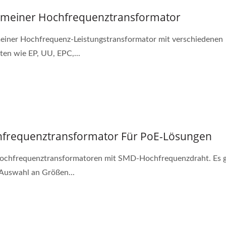
emeiner Hochfrequenztransformator
einer Hochfrequenz-Leistungstransformator mit verschiedenen
ten wie EP, UU, EPC,...
frequenztransformator Für PoE-Lösungen
chfrequenztransformatoren mit SMD-Hochfrequenzdraht. Es gi
Auswahl an Größen...
W 4:1 DC-DC-Wandler
Halbbrücken-DC-D
Wandler