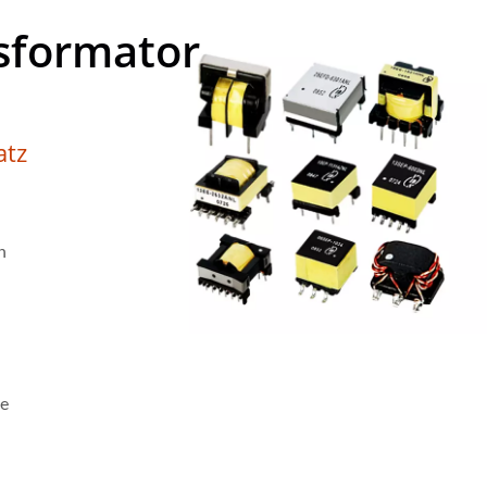
sformator
atz
n
ie