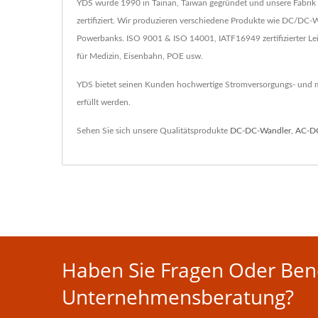
YDS wurde 1990 in Tainan, Taiwan gegründet und unsere Fabrik 
zertifiziert. Wir produzieren verschiedene Produkte wie DC/D
Powerbanks. ISO 9001 & ISO 14001, IATF16949 zertifizierter L
für Medizin, Eisenbahn, POE usw.
YDS bietet seinen Kunden hochwertige Stromversorgungs- und ma
erfüllt werden.
Sehen Sie sich unsere Qualitätsprodukte
DC-DC-Wandler
,
AC-D
Haben Sie Fragen Oder Benö
Unternehmensberatung?