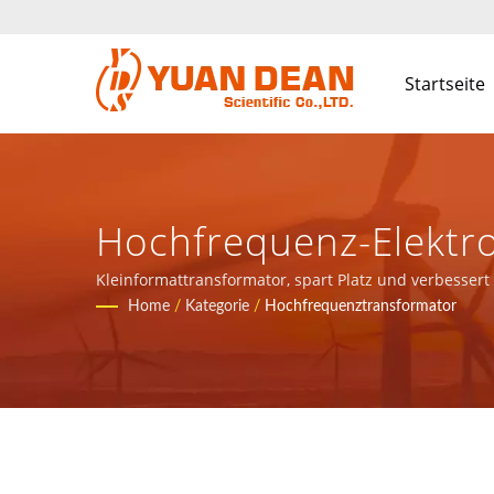
Startseite
Hochfrequenz-Elektro
Magnetische Kompon
Kleinformattransformator, spart Platz und verbesser
Kommunikationsnetzwerkanwendungen bereitstellen
Home
/
Kategorie
/
Hochfrequenztransformator
Kommunikationsnetzw