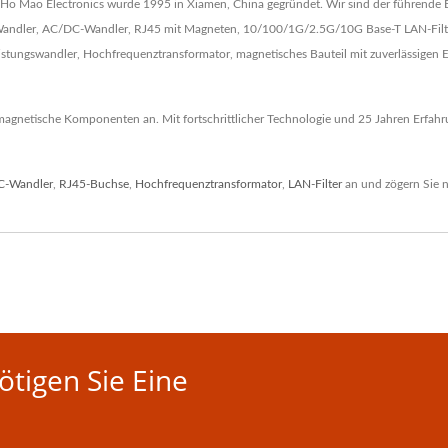
Ho Mao Electronics wurde 1995 in Xiamen, China gegründet. Wir sind der führende 
C-Wandler, AC/DC-Wandler, RJ45 mit Magneten, 10/100/1G/2.5G/10G Base-T LAN-Filte
eistungswandler, Hochfrequenztransformator, magnetisches Bauteil mit zuverlässige
gnetische Komponenten an. Mit fortschrittlicher Technologie und 25 Jahren Erfahru
C-Wandler
,
RJ45-Buchse
,
Hochfrequenztransformator
,
LAN-Filter
an und zögern Sie n
tigen Sie Eine