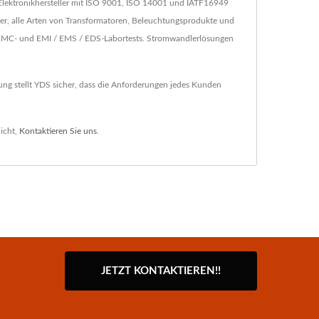
Elektronikhersteller mit ISO 9001, ISO 14001 und IATF16949
r, alle Arten von Transformatoren, Beleuchtungsprodukte und
n EMC- und EMI / EMS / EDS-Labortests. Stromwandlerlösungen
ng stellt YDS sicher, dass die Anforderungen jedes Kunden
icht,
Kontaktieren Sie uns
.
JETZT KONTAKTIEREN!!