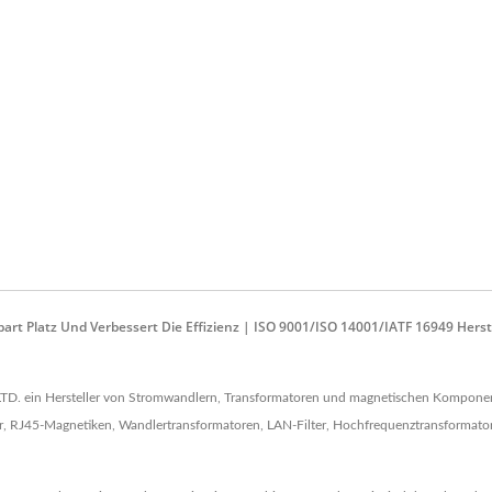
part Platz Und Verbessert Die Effizienz | ISO 9001/ISO 14001/IATF 16949 He
TD. ein Hersteller von Stromwandlern, Transformatoren und magnetischen Komponent
J45-Magnetiken, Wandlertransformatoren, LAN-Filter, Hochfrequenztransformatoren