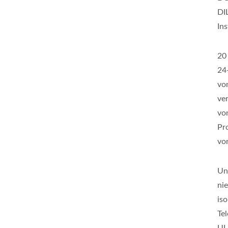
DI
In
20
24
vo
ve
vo
Pr
vo
Un
ni
is
Te