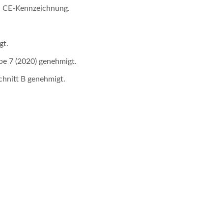
, CE-Kennzeichnung.
gt.
e 7 (2020) genehmigt.
W 4:1 DC-DC-Wandler
Halbbrücken-DC-D
Wandler
hnitt B genehmigt.