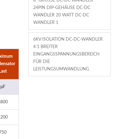
8" GRÖSSE DC-DC WANDLER 2
4PIN DIP-GEHÄUSE DC-DC W
ANDLER 20 WATT DC-DC W
ANDLER 1
6KV ISOLATION DC-DC-WANDLER
4:1 BREITER
EINGANGSSPANNUNGSBEREICH
ximum
FÜR DIE
ensator
LEISTUNGSUMWANDLUNG
Last
μF
6800
1200
750