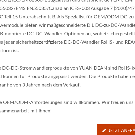
/cUL/IEC/EN 62368-1 zugelassen und entspricht den EMC EMI
55032/EMS EN55035/Canadian ICES-003 Ausgabe 7 (2020)/4
C Teil 15 Unterabschnitt B. Als Spezialist für OEM/ODM DC-z
wermodule bieten wir maßgeschneiderte DIL DC-zu-DC-Wandle
B-montierte DC-DC-Wandler-Optionen an, wobei sichergestellt
ss jeder sicherheitszertifizierte DC-DC-Wandler RoHS- und RE
nform ist.
e DC-DC-Stromwandlerprodukte von YUAN DEAN sind RoHS-k
d können für Produkte angepasst werden. Die Produkte haben e
rantie von 3 Jahren nach dem Verkauf.
le OEM/ODM-Anforderungen sind willkommen. Wir freuen uns 
sammenarbeit mit Ihnen!
JETZT ANFR