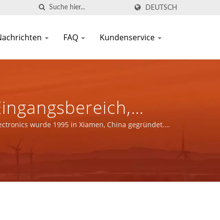
DEUTSCH
Nachrichten
FAQ
Kundenservice
 Eingangsbereich,
sgänge Für Industrie-
ectronics wurde 1995 in Xiamen, China gegründet.
rsteller Von
enten | YUAN DEAN