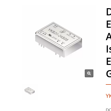
E
A
I
E
Y
DC