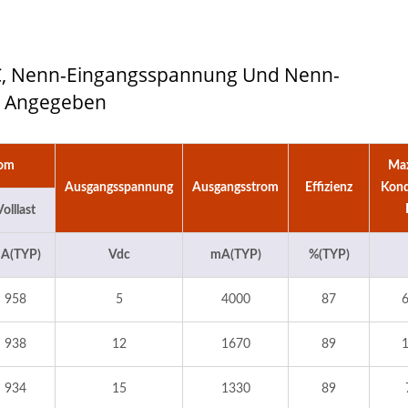
5°C, Nenn-Eingangsspannung Und Nenn-
s Angegeben
rom
Ma
Ausgangsspannung
Ausgangsstrom
Effizienz
Kond
Volllast
A(TYP)
Vdc
mA(TYP)
%(TYP)
958
5
4000
87
938
12
1670
89
934
15
1330
89