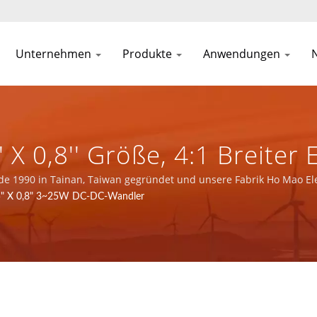
Unternehmen
Produkte
Anwendungen
 X 0,8'' Größe, 4:1 Breiter
nzel- & Dual-Regulierte Au
de 1990 in Tainan, Taiwan gegründet und unsere Fabrik Ho Mao El
01, ISO 14001 und IATF16949 Zertifizierung.
5" X 0,8" 3~25W DC-DC-Wandler
üstung / Über 32 Jahre He
Und Magnetischen Kompon