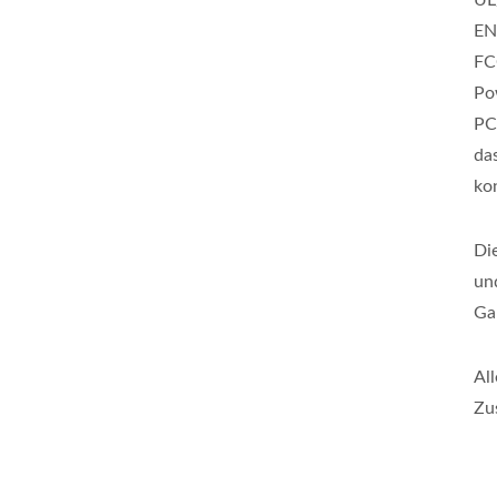
UL
EN
FC
Po
PC
da
ko
Di
un
Ga
Al
Zu