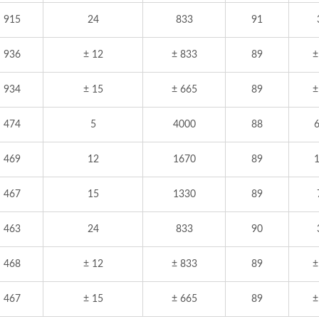
915
24
833
91
936
± 12
± 833
89
±
934
± 15
± 665
89
±
474
5
4000
88
469
12
1670
89
467
15
1330
89
463
24
833
90
468
± 12
± 833
89
±
467
± 15
± 665
89
±