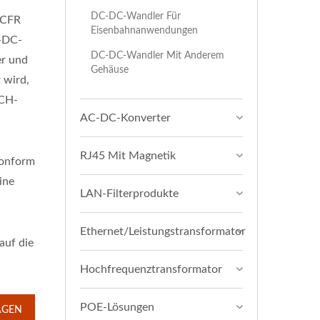
DC-DC-Wandler Für
7CFR
Eisenbahnanwendungen
u-DC-
DC-DC-Wandler Mit Anderem
r und
Gehäuse
 wird,
ACH-
AC-DC-Konverter
RJ45 Mit Magnetik
onform
ine
LAN-Filterprodukte
Ethernet/Leistungstransformator
auf die
Hochfrequenztransformator
POE-Lösungen
AGEN