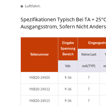
Luftfahrt.
Spezifikationen Typisch Bei TA = 2
Ausgangsstrom, Sofern Nicht Ander
Eingabe
Eingangsst
Spannung
Bereich
Teilenummer
Keine Last
Vdc
mA(TYP)
m
YKB20-24S05
9-36
7
YKB20-24S12
9-36
7
YKB20-24S15
9-36
7