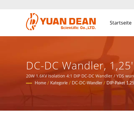
Startseite
DC-DC Wandler, 1,25''
24PIN DIL Gehäuse, Ei
20W 1.6KV Isolation 4:1 DIP DC-DC Wandler / YDS wur
Wir sind der führende Elektronikhersteller mit ISO 90
Home
/
Kategorie
/
DC-DC-Wandler
/
DIP-Paket 1,2
Und Instrumentenausr
Stromversorgungen 
SCIENTIFIC CO., LTD.