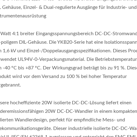
L Gehäuse, Einzel- & Dual-regulierte Ausgänge für Industrie- und
strumentenausrüstung
 Watt 4:1 breiter Eingangsspannungsbereich DC-DC-Stromwand
-poligem DIL-Gehäuse. Die YKB20-Serie hat eine Isolationsspan
n 1,6 kV und Einzel-/Doppelausgangsspezifikationen. Dieses Pro
rwendet UL94V-0-Verpackungsmaterial. Die Betriebstemperatur 
n -40 °C bis +87 °C. Der Wirkungsgrad beträgt bis zu 91 %. Dies
odukt wird vor dem Versand zu 100 % bei hoher Temperatur
rgebrannt.
sere hocheffiziente 20W isolierte DC-DC-Lösung liefert einen
ederemissionsfähigen 20W DC-DC-Wandler in einem kompakte
olierten Wandlerdesign, perfekt für empfindliche Mess- und
lekommunikationsgeräte. Dieser industrielle isolierte DC-DC-Wan