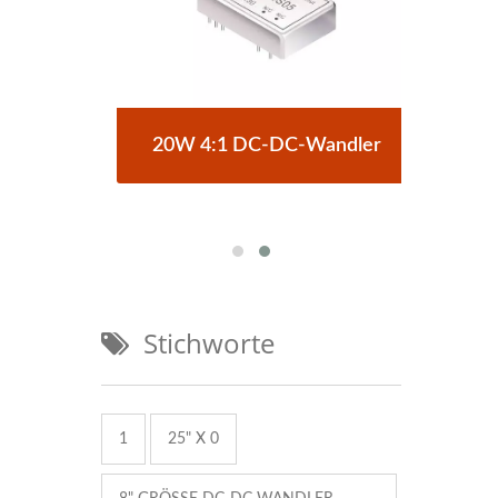
C-
20W 4:1 DC-DC-Wandler
Stichworte
1
25" X 0