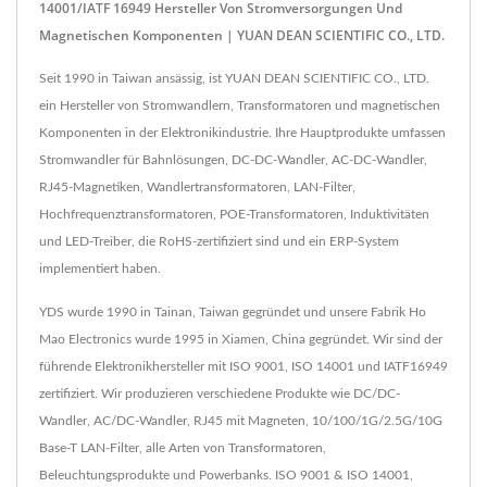
14001/IATF 16949 Hersteller Von Stromversorgungen Und
Magnetischen Komponenten | YUAN DEAN SCIENTIFIC CO., LTD.
Seit 1990 in Taiwan ansässig, ist YUAN DEAN SCIENTIFIC CO., LTD.
ein Hersteller von Stromwandlern, Transformatoren und magnetischen
Komponenten in der Elektronikindustrie. Ihre Hauptprodukte umfassen
Stromwandler für Bahnlösungen, DC-DC-Wandler, AC-DC-Wandler,
RJ45-Magnetiken, Wandlertransformatoren, LAN-Filter,
Hochfrequenztransformatoren, POE-Transformatoren, Induktivitäten
und LED-Treiber, die RoHS-zertifiziert sind und ein ERP-System
implementiert haben.
YDS wurde 1990 in Tainan, Taiwan gegründet und unsere Fabrik Ho
Mao Electronics wurde 1995 in Xiamen, China gegründet. Wir sind der
führende Elektronikhersteller mit ISO 9001, ISO 14001 und IATF16949
zertifiziert. Wir produzieren verschiedene Produkte wie DC/DC-
Wandler, AC/DC-Wandler, RJ45 mit Magneten, 10/100/1G/2.5G/10G
Base-T LAN-Filter, alle Arten von Transformatoren,
Beleuchtungsprodukte und Powerbanks. ISO 9001 & ISO 14001,