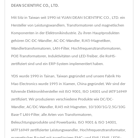
DEAN SCIENTIFIC CO., LTD.
Mit Sitz in Taiwan seit 1990 ist YUAN DEAN SCIENTIFIC CO., LTD. ein
Hersteller von Leistungswandlern, Transformatoren und magnetischen
Komponenten in der Elektronikindustrie. Zu ihren Hauptprodukten
gehören DC-DC-Wandler, AC-DC-Wandler, RJ45-Magnetiken,
Wandlertransformatoren, LAN-Filter, Hochfrequenztransformatoren,
POE-Transformatoren, Induktivitäten und LED-Treiber, die RoHS-
zertifiziert sind und ein ERP-System implementiert haben.
YDS wurde 1990 in Tainan, Taiwan gegründet und unsere Fabrik Ho
Mao Electronics wurde 1995 in Xiamen, China gegründet. Wir sind der
führende Elektronikhersteller mit ISO 9001, ISO 14001 und IATF16949
zertifiziert. Wir produzieren verschiedene Produkte wie DC/DC-
Wandler, AC/DC-Wandler, RJ45 mit Magneten, 10/100/1G/2.5G/10G
Base-T LAN-Filter, alle Arten von Transformatoren,
Beleuchtungsprodukte und Powerbanks. ISO 9001 & ISO 14001,
IATF16949 zertifizierter Leistungswandler, Hochfrequenztransformator,
magnetisches Bauteil mit zuverlässigen EMC- und EMI / EMS / EDS-