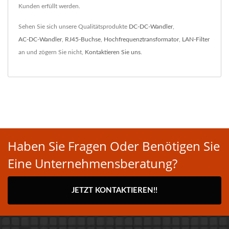
Kunden erfüllt werden.
Sehen Sie sich unsere Qualitätsprodukte
DC-DC-Wandler
,
AC-DC-Wandler
,
RJ45-Buchse
,
Hochfrequenztransformator
,
LAN-Filter
an und zögern Sie nicht,
Kontaktieren Sie uns
.
Haben Sie Fragen Oder Benötigen Sie
Eine Unternehmensberatung?
JETZT KONTAKTIEREN!!