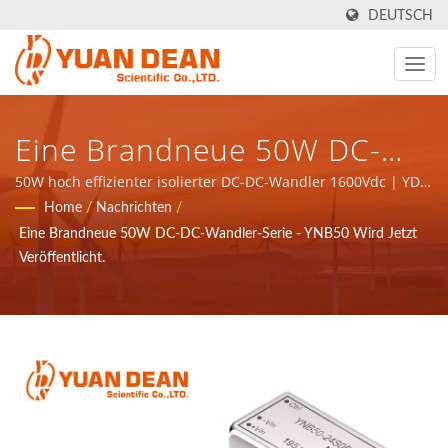
DEUTSCH
Eine Brandneue 50W DC-
DC-Wandlerserie -YNB50 Ist
50W hoch effizienter isolierter DC-DC-Wandler 1600Vdc | YDS
wurde 1990 in Tainan, Taiwan gegründet und unsere Fabrik
Home
/
Nachrichten
/
Jetzt Erschienen - ISO
Ho Mao Electronics wurde 1995 in Xiamen, China gegründet.
Eine Brandneue 50W DC-DC-Wandler-Serie - YNB50 Wird Jetzt
Wir sind der führende Elektronikhersteller mit ISO 9001, ISO
9001/ISO 14001/IATF 16949
Veröffentlicht.
14001 und IATF16949-Zertifizierung.
Stromversorgung &
Magnetkomponenten
Hersteller | YUAN DEAN
SCIENTIFIC CO., LTD.