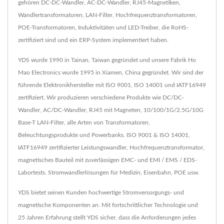
gehören DC-DC-Wandler, AC-DC-Wandler, RJ45-Magnetiken,
Wandlertransformatoren, LAN-Filter, Hochfrequenztransformatoren,
POE-Transformatoren, Induktivitäten und LED-Treiber, die RoHS-
zertifiziert sind und ein ERP-System implementiert haben.
YDS wurde 1990 in Tainan, Taiwan gegründet und unsere Fabrik Ho
Mao Electronics wurde 1995 in Xiamen, China gegründet. Wir sind der
führende Elektronikhersteller mit ISO 9001, ISO 14001 und IATF16949
zertifiziert. Wir produzieren verschiedene Produkte wie DC/DC-
Wandler, AC/DC-Wandler, RJ45 mit Magneten, 10/100/1G/2.5G/10G
Base-T LAN-Filter, alle Arten von Transformatoren,
Beleuchtungsprodukte und Powerbanks. ISO 9001 & ISO 14001,
IATF16949 zertifizierter Leistungswandler, Hochfrequenztransformator,
magnetisches Bauteil mit zuverlässigen EMC- und EMI / EMS / EDS-
Labortests. Stromwandlerlösungen für Medizin, Eisenbahn, POE usw.
YDS bietet seinen Kunden hochwertige Stromversorgungs- und
magnetische Komponenten an. Mit fortschrittlicher Technologie und
25 Jahren Erfahrung stellt YDS sicher, dass die Anforderungen jedes