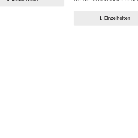
poligen...
Einzelheiten
W 4:1 DC-DC-Wandler
Halbbrücken-DC-D
Wandler