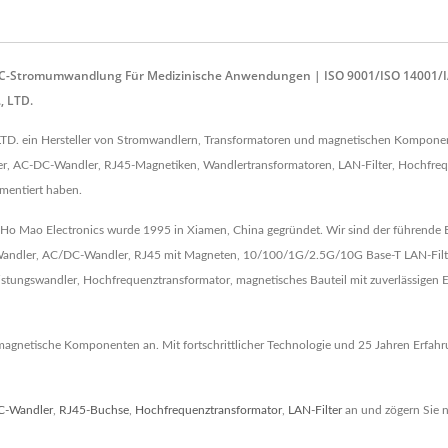
C-Stromumwandlung Für Medizinische Anwendungen | ISO 9001/ISO 14001/IA
, LTD.
TD. ein Hersteller von Stromwandlern, Transformatoren und magnetischen Komponent
AC-DC-Wandler, RJ45-Magnetiken, Wandlertransformatoren, LAN-Filter, Hochfreque
ementiert haben.
Ho Mao Electronics wurde 1995 in Xiamen, China gegründet. Wir sind der führende 
C-Wandler, AC/DC-Wandler, RJ45 mit Magneten, 10/100/1G/2.5G/10G Base-T LAN-Filte
eistungswandler, Hochfrequenztransformator, magnetisches Bauteil mit zuverlässige
gnetische Komponenten an. Mit fortschrittlicher Technologie und 25 Jahren Erfahru
C-Wandler
,
RJ45-Buchse
,
Hochfrequenztransformator
,
LAN-Filter
an und zögern Sie n