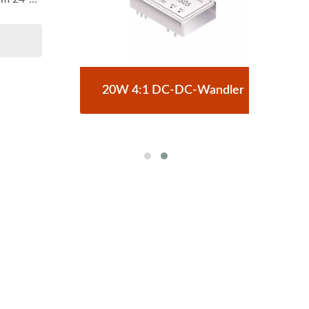
C-
20W 4:1 DC-DC-Wandler