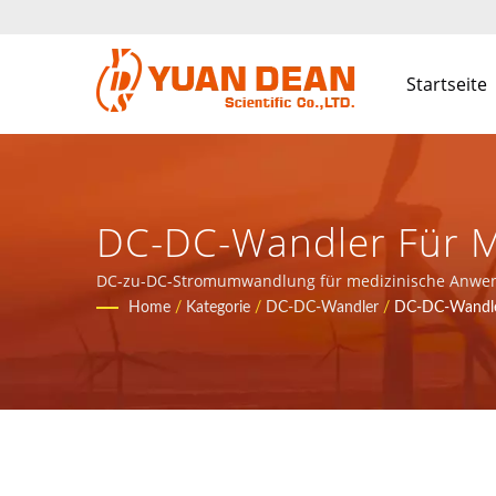
Startseite
DC-DC-Wandler Für M
Gesamtlösung Für M
DC-zu-DC-Stromumwandlung für medizinische Anwen
Kommunikationsnetzwerkanwendungen bereitstellen
Home
/
Kategorie
/
DC-DC-Wandler
/
DC-DC-Wandle
Kommunikationsnetzw