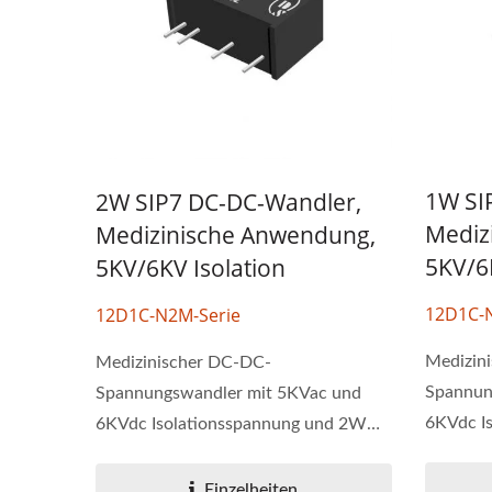
1W SI
2W SIP7 DC-DC-Wandler,
Mediz
Medizinische Anwendung,
5KV/6
5KV/6KV Isolation
12D1C-
12D1C-N2M-Serie
Medizin
Medizinischer DC-DC-
Spannun
Spannungswandler mit 5KVac und
6KVdc I
6KVdc Isolationsspannung und 2W
Ausgang.
Ausgang....
Einzelheiten