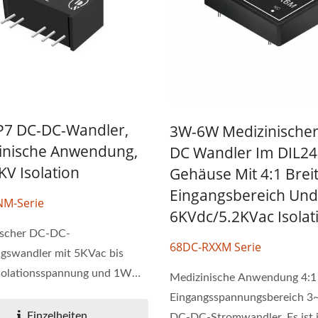
P7 DC-DC-Wandler,
3W-6W Medizinischer
inische Anwendung,
DC Wandler Im DIL24
KV Isolation
Gehäuse Mit 4:1 Bre
Eingangsbereich Und
NM-Serie
6KVdc/5.2KVac Isolat
ischer DC-DC-
68DC-RXXM Serie
gswandler mit 5KVac bis
solationsspannung und 1W
Medizinische Anwendung 4:1 
...
Eingangsspannungsbereich 3
Einzelheiten
DC-DC-Stromwandler. Es ist 