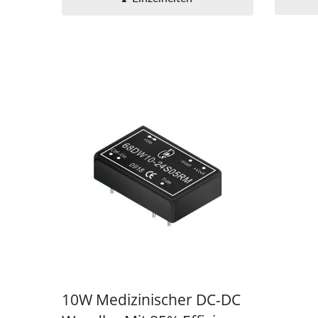
Halbbrücken-DC-DC-
20
Wandler
10W Medizinischer DC-DC