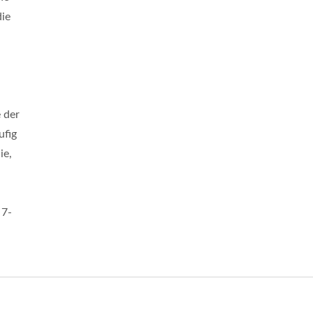
die
 der
ufig
ie,
 7-