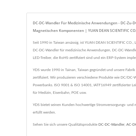
DC-DC-Wandler Für Medizinische Anwendungen - DC-Zu-D
Magnetischen Komponenten | YUAN DEAN SCIENTIFIC CO.
Seit 1990 in Taiwan ansässig, ist YUAN DEAN SCIENTIFIC CO., L
DC-DC-Wandler für medizinische Anwendungen, DC-DC-Wandler, 
LED-Treiber, die RoHS-zertifiziert sind und ein ERP-System impl
YDS wurde 1990 in Tainan, Taiwan gegründet und unsere Fabrik 
zertifiziert. Wir produzieren verschiedene Produkte wie DC/D
Powerbanks. ISO 9001 & ISO 14001, IATF16949 zertifizierter L
für Medizin, Eisenbahn, POE usw.
YDS bietet seinen Kunden hochwertige Stromversorgungs- und ma
erfüllt werden.
Sehen Sie sich unsere Qualitätsprodukte
DC-DC-Wandler
,
AC-D