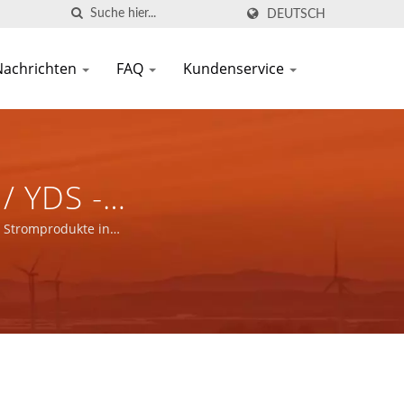
DEUTSCH
Nachrichten
FAQ
Kundenservice
/ YDS -
nd Stromprodukte In
 Stromprodukte in
llen.