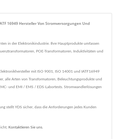
TF 16949 Hersteller Von Stromversorgungen Und
en in der Elektronikindustrie. Ihre Hauptprodukte umfassen
nztransformatoren, POE-Transformatoren, Induktivitäten und
Elektronikhersteller mit ISO 9001, ISO 14001 und IATF16949
r, alle Arten von Transformatoren, Beleuchtungsprodukte und
n EMC- und EMI / EMS / EDS-Labortests. Stromwandlerlösungen
ng stellt YDS sicher, dass die Anforderungen jedes Kunden
icht,
Kontaktieren Sie uns
.