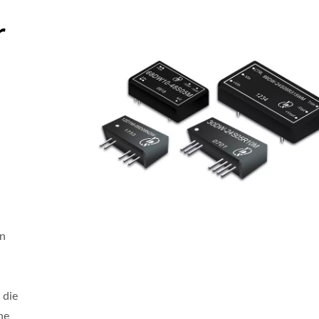
r
in
 die
he