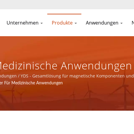
Unternehmen
Produkte
Anwendungen
edizinische Anwendungen 
agnetische Komponenten U
dungen / YDS - Gesamtlösung für magnetische Komponenten und
.
r Für Medizinische Anwendungen
erkanwendungen Bereitste