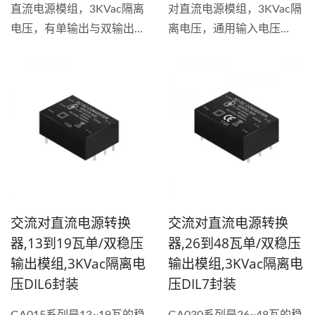
直流电源模组，3KVac隔离
对直流电源模组，3KVac隔
电压，有单输出与双输出规
离电压，通用输入电压
格，通用输入电压
90~264VAC。有单输出与
90~264VAC。具备短路、
双输出规格，具备短路、过
过载和过压保护的稳压输出
载和过压保护功能，稳压输
电源转换器，内置输入滤波
出类型，内置输入滤波器，
器，使用塑胶外壳全封装，
使用塑胶外壳全封装，效率
效率最高可达到82%。 针
最高可达到82%。...
对电脑设备与工业控制的高
标准需求，这款工业级AC-
DC...
交流对直流电源转换
交流对直流电源转换
器,13到19瓦单/双稳压
器,26到48瓦单/双稳压
输出模组,3KVac隔离电
输出模组,3KVac隔离电
压DIL6封装
压DIL7封装