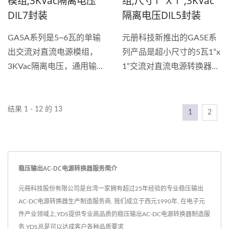
模组,3KVac隔离电压
组,尺寸1" X 1",3KVac
DIL7封装
隔离电压DIL5封装
GA5A系列是5~6瓦的单输
元册科技新推出的GA5E系
出交流对直流电源模组，
列产品是超小尺寸的5瓦1”x
3KVac隔离电压，通用输入
1”交流对直流电源转换器模
电压90~264VAC。具备短
组，本产品无须外接任何元
路与过载保护的稳压输出电
件便可符合EN55032-B的
源转换器，内置输入滤波
EMC标准。使用DIL-5PIN
结果 1 - 12 的 13
1
2
器，效率最高可达到
的超小封装，仅占用PCB上
80%。...
25.4...
稳压输出AC-DC电源转换器服务简介
元冊科技股份有限公司是台湾一家拥有超过25年经验的专业稳压输出
AC-DC电源转换器生产制造服务商. 我们成立于西元1990年, 在电子元
件产业领域上,YDS提供专业高品质的稳压输出AC-DC电源转换器制造服
务,YDS总是可以达成客户各种品质要求