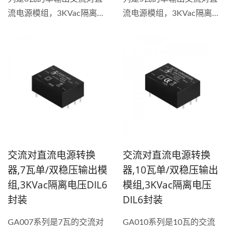
流电源模组，3KVac隔离电
流电源模组，3KVac隔离电
压，通用输入电压
压，通用输入电压
90~264VAC，提供模组与
90~264VAC，提供模组与
开放式无外壳3种不同封装
开放式无外壳3种不同封装
形式。具备短路和过载保护
形式。具备短路、过载和过
的稳压输出电源转换器，效
压保护的稳压输出电源转换
率最高可达到82%。此系列
器，内置输入滤波器，效率
产品已通过CE认证。 作为
最高可达到82%。此系列产
追随潮流的专业制造商，我
品已通过CE认证，另外
们推出的紧凑型与微型交流
GA005系列已通过UL...
交流对直流电源转换
交流对直流电源转换
对直流转换器，具备90–
器,7瓦单/双稳压输出模
器,10瓦单/双稳压输出
264VAC...
组,3KVac隔离电压DIL6
模组,3KVac隔离电压
封装
DIL6封装
GA007系列是7瓦的交流对
GA010系列是10瓦的交流