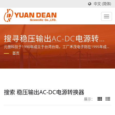
中文 (简体)
搜寻稳压输出AC-DC电源转换
器|YDS
元册科技于1990年成立于台湾台南，工厂禾茂电子则在1995年成立
于中国厦门，我们是业界领先的电源与磁性元件制造商并且拥有ISO
首页
9001、ISO 14001和IATF16949 认证。
搜索 稳压输出AC-DC电源转换器
展示：