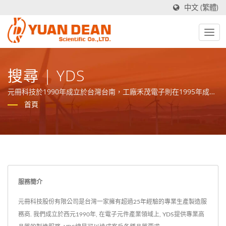
中文 (繁體)
搜尋 | YDS
元冊科技於1990年成立於台灣台南，工廠禾茂電子則在1995年成立
於中國廈門，我們是業界領先的電源與磁性元件製造商並且擁有ISO
首頁
9001、ISO 14001和 IATF16949 認證。
服務簡介
元冊科技股份有限公司是台灣一家擁有超過25年經驗的專業生產製造服
務商. 我們成立於西元1990年, 在電子元件產業領域上, YDS提供專業高