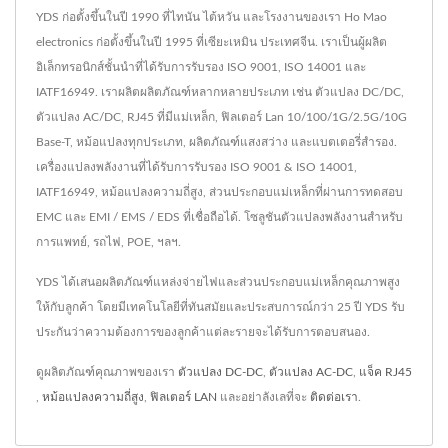
YDS ก่อตั้งขึ้นในปี 1990 ที่ไทนัน ไต้หวัน และโรงงานของเรา Ho Mao
electronics ก่อตั้งขึ้นในปี 1995 ที่เซียะเหมิน ประเทศจีน. เราเป็นผู้ผลิต
อิเล็กทรอนิกส์ชั้นนำที่ได้รับการรับรอง ISO 9001, ISO 14001 และ
IATF16949. เราผลิตผลิตภัณฑ์หลากหลายประเภท เช่น ตัวแปลง DC/DC,
ตัวแปลง AC/DC, RJ45 ที่มีแม่เหล็ก, ฟิลเตอร์ Lan 10/100/1G/2.5G/10G
Base-T, หม้อแปลงทุกประเภท, ผลิตภัณฑ์แสงสว่าง และแบตเตอรี่สำรอง.
เครื่องแปลงพลังงานที่ได้รับการรับรอง ISO 9001 & ISO 14001,
IATF16949, หม้อแปลงความถี่สูง, ส่วนประกอบแม่เหล็กที่ผ่านการทดสอบ
EMC และ EMI / EMS / EDS ที่เชื่อถือได้. โซลูชันตัวแปลงพลังงานสำหรับ
การแพทย์, รถไฟ, POE, ฯลฯ.
YDS ได้เสนอผลิตภัณฑ์แหล่งจ่ายไฟและส่วนประกอบแม่เหล็กคุณภาพสูง
ให้กับลูกค้า โดยมีเทคโนโลยีที่ทันสมัยและประสบการณ์กว่า 25 ปี YDS รับ
ประกันว่าความต้องการของลูกค้าแต่ละรายจะได้รับการตอบสนอง.
ดูผลิตภัณฑ์คุณภาพของเรา
ตัวแปลง DC-DC
,
ตัวแปลง AC-DC
,
แจ็ค RJ45
,
หม้อแปลงความถี่สูง
,
ฟิลเตอร์ LAN
และอย่าลังเลที่จะ
ติดต่อเรา
.