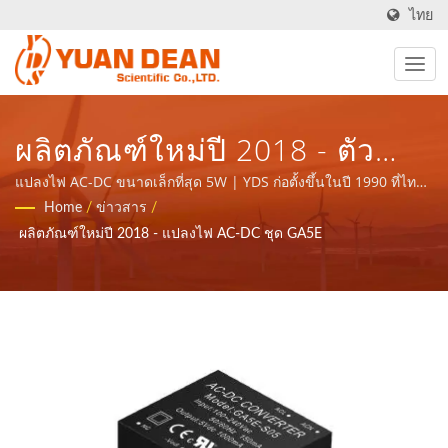
ไทย
ผลิตภัณฑ์ใหม่ปี 2018 - ตัว
แปลง AC-DC รุ่น GA5E - ผู้ผลิต
แปลงไฟ AC-DC ขนาดเล็กที่สุด 5W | YDS ก่อตั้งขึ้นในปี 1990 ที่ไท
นัน ไต้หวัน และโรงงาน Ho Mao electronics ของเราได้ก่อตั้งขึ้นใน
Home
/
ข่าวสาร
/
แหล่งจ่ายไฟและส่วนประกอบ
ปี 1995 ที่เซียะเหมิน ประเทศจีน เราเป็นผู้ผลิตอิเล็กทรอนิกส์ชั้นนำที่
ผลิตภัณฑ์ใหม่ปี 2018 - แปลงไฟ AC-DC ชุด GA5E
ได้รับการรับรอง ISO 9001, ISO 14001 และ IATF16949.
แม่เหล็ก ที่ได้รับการรับรอง ISO
9001/ISO 14001/IATF 16949
| YUAN DEAN SCIENTIFIC
CO., LTD.