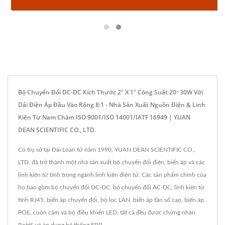
Bộ Chuyển Đổi DC-DC Kích Thước 2" X 1" Công Suất 20~30W Với
Dải Điện Áp Đầu Vào Rộng 8:1 - Nhà Sản Xuất Nguồn Điện & Linh
Kiện Từ Nam Châm ISO 9001/ISO 14001/IATF 16949 | YUAN
DEAN SCIENTIFIC CO., LTD.
Có trụ sở tại Đài Loan từ năm 1990, YUAN DEAN SCIENTIFIC CO.,
LTD. đã trở thành một nhà sản xuất bộ chuyển đổi điện, biến áp và các
linh kiện từ tính trong ngành linh kiện điện tử. Các sản phẩm chính của
họ bao gồm bộ chuyển đổi DC-DC, bộ chuyển đổi AC-DC, linh kiện từ
tính RJ45, biến áp chuyển đổi, bộ lọc LAN, biến áp tần số cao, biến áp
POE, cuộn cảm và bộ điều khiển LED, tất cả đều được chứng nhận