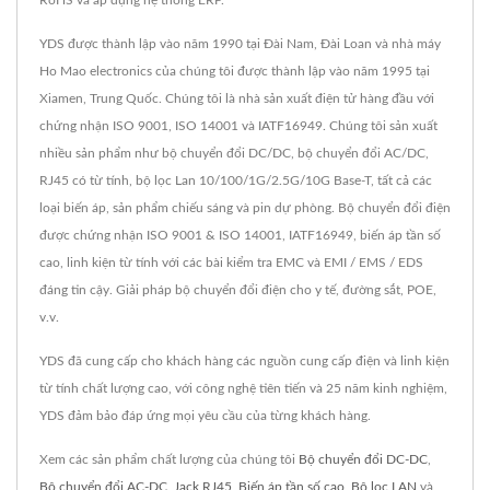
RoHS và áp dụng hệ thống ERP.
YDS được thành lập vào năm 1990 tại Đài Nam, Đài Loan và nhà máy
Ho Mao electronics của chúng tôi được thành lập vào năm 1995 tại
Xiamen, Trung Quốc. Chúng tôi là nhà sản xuất điện tử hàng đầu với
chứng nhận ISO 9001, ISO 14001 và IATF16949. Chúng tôi sản xuất
nhiều sản phẩm như bộ chuyển đổi DC/DC, bộ chuyển đổi AC/DC,
RJ45 có từ tính, bộ lọc Lan 10/100/1G/2.5G/10G Base-T, tất cả các
loại biến áp, sản phẩm chiếu sáng và pin dự phòng. Bộ chuyển đổi điện
được chứng nhận ISO 9001 & ISO 14001, IATF16949, biến áp tần số
cao, linh kiện từ tính với các bài kiểm tra EMC và EMI / EMS / EDS
đáng tin cậy. Giải pháp bộ chuyển đổi điện cho y tế, đường sắt, POE,
v.v.
YDS đã cung cấp cho khách hàng các nguồn cung cấp điện và linh kiện
từ tính chất lượng cao, với công nghệ tiên tiến và 25 năm kinh nghiệm,
YDS đảm bảo đáp ứng mọi yêu cầu của từng khách hàng.
Xem các sản phẩm chất lượng của chúng tôi
Bộ chuyển đổi DC-DC
,
Bộ chuyển đổi AC-DC
,
Jack RJ45
,
Biến áp tần số cao
,
Bộ lọc LAN
và