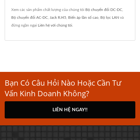
Xem các sản phẩm chất lượng của chúng tôi
Bộ chuyển đổi DC-DC
,
Bộ chuyển đổi AC-DC
,
Jack RJ45
,
Biến áp tần số cao
,
Bộ lọc LAN
và
đừng ngần ngại
Liên hệ với chúng tôi
.
Bạn Có Câu Hỏi Nào Hoặc Cần Tư
Vấn Kinh Doanh Không?
LIÊN HỆ NGAY!!