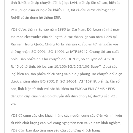
tính RJ45, biến áp chuyển đổi, bộ lọc LAN, biến áp tần số cao, biến áp
POE, cuộn cảm và bộ điều khiển LED, tất cả đều được chứng nhận
RoHS và áp dụng hệ thống ERP.
YDS được thành lập vào năm 1990 tại Đài Nam, Đài Loan và nhà máy
Ho Mao electronics của chúng tôi được thành lập vào năm 1995 tại
Xiamen, Trung Quốc. Chúng tôi là nhà sản xuất điện tử hàng đầu với
chứng nhận ISO 9001, ISO 14001 và IATF16949. Chúng tôi sản xuất
nhiều sản phẩm như bộ chuyển đổi DC/DC, bộ chuyển đổi AC/DC,
RJ45 có từ tính, bộ lọc Lan 10/100/1G/2.5G/10G Base-T, tất cả các
loại biến áp, sản phẩm chiếu sáng và pin dự phòng. Bộ chuyển đổi điện
được chứng nhận ISO 9001 & ISO 14001, IATF16949, biến áp tần số
cao, linh kiện từ tính với các bài kiểm tra EMC và EMI / EMS / EDS
đáng tin cậy. Giải pháp bộ chuyển đổi điện cho y tế, đường sắt, POE,
v.v.
YDS đã cung cấp cho khách hàng các nguồn cung cấp điện và linh kiện
từ tính chất lượng cao, với công nghệ tiên tiến và 25 năm kinh nghiệm,
YDS đảm bảo đáp ứng mọi yêu cầu của từng khách hàng.