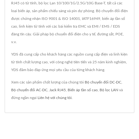
RJ45 có từ tính, bộ lọc Lan 10/100/1G/2.5G/10G Base-T, tất cả các
loại biến áp, sản phẩm chiếu sáng và pin dự phòng. Bộ chuyển đổi điện
được chứng nhận ISO 9001 & ISO 14001, IATF16949, biến áp tần số
cao, linh kiện từ tính với các bài kiểm tra EMC và EMI / EMS / EDS
đáng tin cậy. Giải pháp bộ chuyển đổi điện cho y tế, đường sắt, POE,
v.v.
YDS đã cung cấp cho khách hàng các nguồn cung cấp điện và linh kiện
từ tính chất lượng cao, với công nghệ tiên tiến và 25 năm kinh nghiệm,
YDS đảm bảo đáp ứng mọi yêu cầu của từng khách hàng.
Xem các sản phẩm chất lượng của chúng tôi
Bộ chuyển đổi DC-DC
,
Bộ chuyển đổi AC-DC
,
Jack RJ45
,
Biến áp tần số cao
,
Bộ lọc LAN
và
đừng ngần ngại
Liên hệ với chúng tôi
.