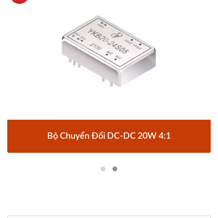
Bộ Chuyển Đổi DC-DC 20W 4:1