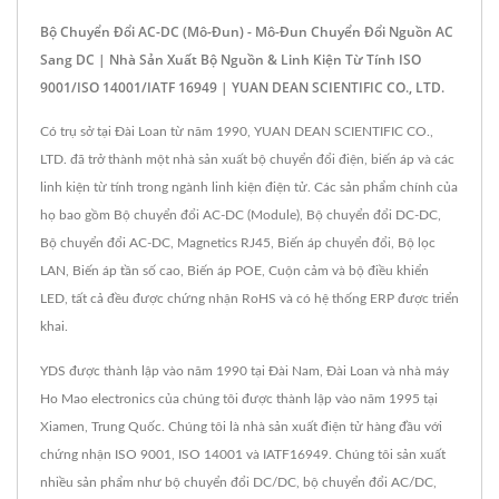
Bộ Chuyển Đổi AC-DC (Mô-Đun) - Mô-Đun Chuyển Đổi Nguồn AC
Sang DC | Nhà Sản Xuất Bộ Nguồn & Linh Kiện Từ Tính ISO
9001/ISO 14001/IATF 16949 | YUAN DEAN SCIENTIFIC CO., LTD.
Có trụ sở tại Đài Loan từ năm 1990, YUAN DEAN SCIENTIFIC CO.,
LTD. đã trở thành một nhà sản xuất bộ chuyển đổi điện, biến áp và các
linh kiện từ tính trong ngành linh kiện điện tử. Các sản phẩm chính của
họ bao gồm Bộ chuyển đổi AC-DC (Module), Bộ chuyển đổi DC-DC,
Bộ chuyển đổi AC-DC, Magnetics RJ45, Biến áp chuyển đổi, Bộ lọc
LAN, Biến áp tần số cao, Biến áp POE, Cuộn cảm và bộ điều khiển
LED, tất cả đều được chứng nhận RoHS và có hệ thống ERP được triển
khai.
YDS được thành lập vào năm 1990 tại Đài Nam, Đài Loan và nhà máy
Ho Mao electronics của chúng tôi được thành lập vào năm 1995 tại
Xiamen, Trung Quốc. Chúng tôi là nhà sản xuất điện tử hàng đầu với
chứng nhận ISO 9001, ISO 14001 và IATF16949. Chúng tôi sản xuất
nhiều sản phẩm như bộ chuyển đổi DC/DC, bộ chuyển đổi AC/DC,