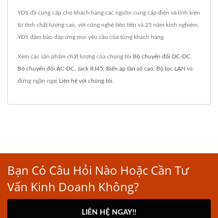
YDS đã cung cấp cho khách hàng các nguồn cung cấp điện và linh kiện
từ tính chất lượng cao, với công nghệ tiên tiến và 25 năm kinh nghiệm,
YDS đảm bảo đáp ứng mọi yêu cầu của từng khách hàng.
Xem các sản phẩm chất lượng của chúng tôi
Bộ chuyển đổi DC-DC
,
Bộ chuyển đổi AC-DC
,
Jack RJ45
,
Biến áp tần số cao
,
Bộ lọc LAN
và
đừng ngần ngại
Liên hệ với chúng tôi
.
Bạn Có Câu Hỏi Nào Hoặc Cần Tư
Vấn Kinh Doanh Không?
LIÊN HỆ NGAY!!