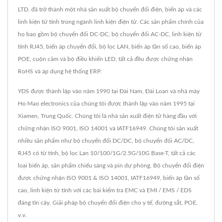
LTD. đã trở thành một nhà sản xuất bộ chuyển đổi điện, biến áp và các
linh kiện từ tính trong ngành linh kiện điện tử. Các sản phẩm chính của
họ bao gồm bộ chuyển đổi DC-DC, bộ chuyển đổi AC-DC, linh kiện từ
tính RJ45, biến áp chuyển đổi, bộ lọc LAN, biến áp tần số cao, biến áp
POE, cuộn cảm và bộ điều khiển LED, tất cả đều được chứng nhận
RoHS và áp dụng hệ thống ERP.
YDS được thành lập vào năm 1990 tại Đài Nam, Đài Loan và nhà máy
Ho Mao electronics của chúng tôi được thành lập vào năm 1995 tại
Xiamen, Trung Quốc. Chúng tôi là nhà sản xuất điện tử hàng đầu với
chứng nhận ISO 9001, ISO 14001 và IATF16949. Chúng tôi sản xuất
nhiều sản phẩm như bộ chuyển đổi DC/DC, bộ chuyển đổi AC/DC,
RJ45 có từ tính, bộ lọc Lan 10/100/1G/2.5G/10G Base-T, tất cả các
loại biến áp, sản phẩm chiếu sáng và pin dự phòng. Bộ chuyển đổi điện
được chứng nhận ISO 9001 & ISO 14001, IATF16949, biến áp tần số
cao, linh kiện từ tính với các bài kiểm tra EMC và EMI / EMS / EDS
đáng tin cậy. Giải pháp bộ chuyển đổi điện cho y tế, đường sắt, POE,
v.v.