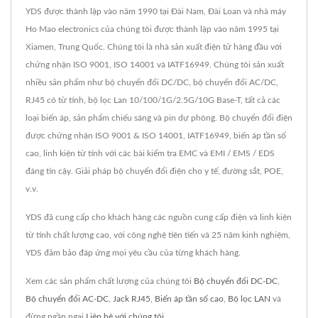
YDS được thành lập vào năm 1990 tại Đài Nam, Đài Loan và nhà máy
Ho Mao electronics của chúng tôi được thành lập vào năm 1995 tại
Xiamen, Trung Quốc. Chúng tôi là nhà sản xuất điện tử hàng đầu với
chứng nhận ISO 9001, ISO 14001 và IATF16949. Chúng tôi sản xuất
nhiều sản phẩm như bộ chuyển đổi DC/DC, bộ chuyển đổi AC/DC,
RJ45 có từ tính, bộ lọc Lan 10/100/1G/2.5G/10G Base-T, tất cả các
loại biến áp, sản phẩm chiếu sáng và pin dự phòng. Bộ chuyển đổi điện
được chứng nhận ISO 9001 & ISO 14001, IATF16949, biến áp tần số
cao, linh kiện từ tính với các bài kiểm tra EMC và EMI / EMS / EDS
đáng tin cậy. Giải pháp bộ chuyển đổi điện cho y tế, đường sắt, POE,
v.v.
YDS đã cung cấp cho khách hàng các nguồn cung cấp điện và linh kiện
từ tính chất lượng cao, với công nghệ tiên tiến và 25 năm kinh nghiệm,
YDS đảm bảo đáp ứng mọi yêu cầu của từng khách hàng.
Xem các sản phẩm chất lượng của chúng tôi
Bộ chuyển đổi DC-DC
,
Bộ chuyển đổi AC-DC
,
Jack RJ45
,
Biến áp tần số cao
,
Bộ lọc LAN
và
đừng ngần ngại
Liên hệ với chúng tôi
.