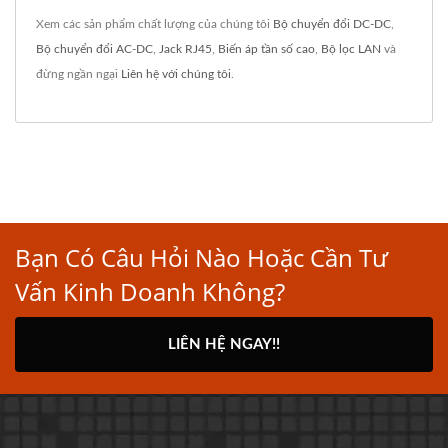
Xem các sản phẩm chất lượng của chúng tôi
Bộ chuyển đổi DC-DC
,
Bộ chuyển đổi AC-DC
,
Jack RJ45
,
Biến áp tần số cao
,
Bộ lọc LAN
và
đừng ngần ngại
Liên hệ với chúng tôi
.
Bạn Có Câu Hỏi Nào Hoặc Cần Tư
Vấn Kinh Doanh Không?
LIÊN HỆ NGAY!!