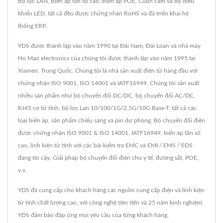
Bộ lọc LAN, Biến áp tần số cao, Biến áp POE, Cuộn cảm và bộ điều
khiển LED, tất cả đều được chứng nhận RoHS và đã triển khai hệ
thống ERP.
YDS được thành lập vào năm 1990 tại Đài Nam, Đài Loan và nhà máy
Ho Mao electronics của chúng tôi được thành lập vào năm 1995 tại
Xiamen, Trung Quốc. Chúng tôi là nhà sản xuất điện tử hàng đầu với
chứng nhận ISO 9001, ISO 14001 và IATF16949. Chúng tôi sản xuất
nhiều sản phẩm như bộ chuyển đổi DC/DC, bộ chuyển đổi AC/DC,
RJ45 có từ tính, bộ lọc Lan 10/100/1G/2.5G/10G Base-T, tất cả các
loại biến áp, sản phẩm chiếu sáng và pin dự phòng. Bộ chuyển đổi điện
được chứng nhận ISO 9001 & ISO 14001, IATF16949, biến áp tần số
cao, linh kiện từ tính với các bài kiểm tra EMC và EMI / EMS / EDS
đáng tin cậy. Giải pháp bộ chuyển đổi điện cho y tế, đường sắt, POE,
v.v.
YDS đã cung cấp cho khách hàng các nguồn cung cấp điện và linh kiện
từ tính chất lượng cao, với công nghệ tiên tiến và 25 năm kinh nghiệm,
YDS đảm bảo đáp ứng mọi yêu cầu của từng khách hàng.