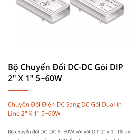
Bộ Chuyển Đổi DC-DC Gói DIP
2" X 1" 5~60W
Chuyển Đổi Điện DC Sang DC Gói Dual In-
Line 2" X 1" 5~60W
Bộ chuyển đổi DC-DC 5~60W với gói DIP 2" x 1". Tất cả