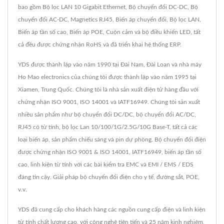
bao gồm Bộ lọc LAN 10 Gigabit Ethernet, Bộ chuyển đổi DC-DC, Bộ
chuyển đổi AC-DC, Magnetics RJ45, Biến áp chuyển đổi, Bộ lọc LAN,
Biến áp tần số cao, Biến áp POE, Cuộn cảm và bộ điều khiển LED, tất
cả đều được chứng nhận RoHS và đã triển khai hệ thống ERP.
YDS được thành lập vào năm 1990 tại Đài Nam, Đài Loan và nhà máy
Ho Mao electronics của chúng tôi được thành lập vào năm 1995 tại
Xiamen, Trung Quốc. Chúng tôi là nhà sản xuất điện tử hàng đầu với
chứng nhận ISO 9001, ISO 14001 và IATF16949. Chúng tôi sản xuất
nhiều sản phẩm như bộ chuyển đổi DC/DC, bộ chuyển đổi AC/DC,
RJ45 có từ tính, bộ lọc Lan 10/100/1G/2.5G/10G Base-T, tất cả các
loại biến áp, sản phẩm chiếu sáng và pin dự phòng. Bộ chuyển đổi điện
được chứng nhận ISO 9001 & ISO 14001, IATF16949, biến áp tần số
cao, linh kiện từ tính với các bài kiểm tra EMC và EMI / EMS / EDS
đáng tin cậy. Giải pháp bộ chuyển đổi điện cho y tế, đường sắt, POE,
v.v.
YDS đã cung cấp cho khách hàng các nguồn cung cấp điện và linh kiện
từ tính chất lượng cao, với công nghệ tiên tiến và 25 năm kinh nghiệm,