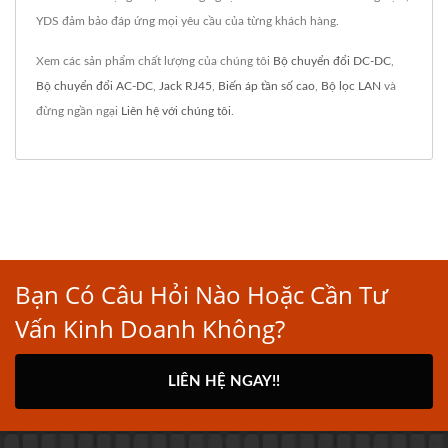
YDS đảm bảo đáp ứng mọi yêu cầu của từng khách hàng.
Xem các sản phẩm chất lượng của chúng tôi
Bộ chuyển đổi DC-DC
,
Bộ chuyển đổi AC-DC
,
Jack RJ45
,
Biến áp tần số cao
,
Bộ lọc LAN
và
đừng ngần ngại
Liên hệ với chúng tôi
.
Bạn Có Câu Hỏi Nào Hoặc Cần Tư
Vấn Kinh Doanh Không?
LIÊN HỆ NGAY!!