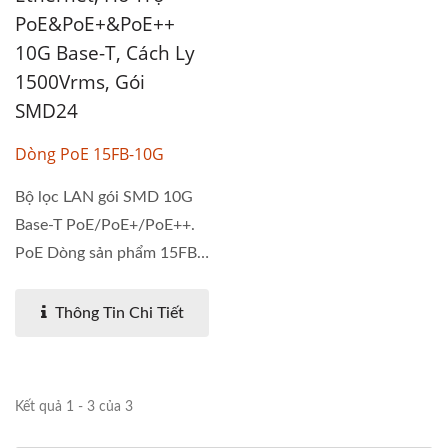
PoE&PoE+&PoE++
10G Base-T, Cách Ly
1500Vrms, Gói
SMD24
Dòng PoE 15FB-10G
Bộ lọc LAN gói SMD 10G
Base-T PoE/PoE+/PoE++.
PoE Dòng sản phẩm 15FB-
10G được...
Thông Tin Chi Tiết
Kết quả 1 - 3 của 3