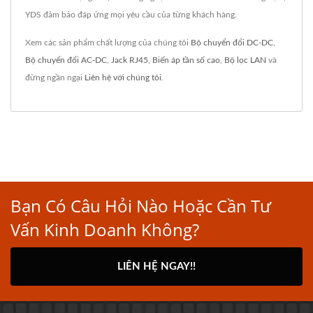
YDS đảm bảo đáp ứng mọi yêu cầu của từng khách hàng.
Xem các sản phẩm chất lượng của chúng tôi
Bộ chuyển đổi DC-DC
,
Bộ chuyển đổi AC-DC
,
Jack RJ45
,
Biến áp tần số cao
,
Bộ lọc LAN
và
đừng ngần ngại
Liên hệ với chúng tôi
.
Bạn Có Câu Hỏi Nào Hoặc Cần Tư
Vấn Kinh Doanh Không?
LIÊN HỆ NGAY!!