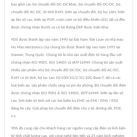
bao gồm các bộ chuyển đổi DC-DC khác, bộ chuyển đổi DC-DC, bộ
chuyển đổi AC-DC, từ tính RJ45, biến áp chuyển đổi, bộ lọc LAN, biến
áp tần số cao, biến áp POE, cuộn cảm và bộ điều khiển LED, tất cả đều
được chứng nhận RoHS và có hệ thống ERP được triển khai.
YDS được thành lập vào năm 1990 tại Đài Nam, Đài Loan và nhà máy
Ho Mao electronics của chúng tôi được thành lập vào năm 1995 tại
Xiamen, Trung Quốc. Chúng tôi là nhà sản xuất điện tử hàng đầu với
chứng nhận ISO 9001, ISO 14001 và IATF16949. Chúng tôi sản xuất
nhiều sản phẩm như bộ chuyển đổi DC/DC, bộ chuyển đổi AC/DC,
RJ45 có từ tính, bộ lọc Lan 10/100/1G/2.5G/10G Base-T, tất cả các
loại biến áp, sản phẩm chiếu sáng và pin dự phòng. Bộ chuyển đổi điện
được chứng nhận ISO 9001 & ISO 14001, IATF16949, biến áp tần số
cao, linh kiện từ tính với các bài kiểm tra EMC và EMI / EMS / EDS
đáng tin cậy. Giải pháp bộ chuyển đổi điện cho y tế, đường sắt, POE,
v.v.
YDS đã cung cấp cho khách hàng các nguồn cung cấp điện và linh kiện
từ tính chất lượng cao, với công nghệ tiên tiến và 25 năm kinh nghiệm,