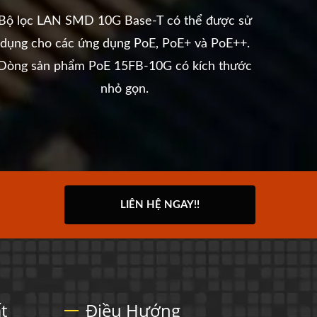
Bộ lọc LAN SMD 10G Base-T có thể được sử
Bộ 
dụng cho các ứng dụng PoE, PoE+ và PoE++.
thước 
Dòng sản phẩm PoE 15FB-10G có kích thước
nhỏ gọn.
LIÊN HỆ NGAY!!
t
Điều Hướng