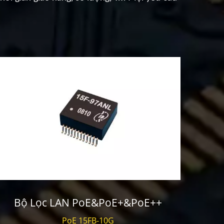
Bộ Lọc LAN PoE&PoE+&PoE++
Bộ
PoE 15FB-10G