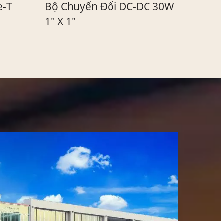
DC 30W
Bộ Chuyển Đổi DC-DC 40W
Mô-Đ
Đầu Vào Siêu Rộng 8:1
5W