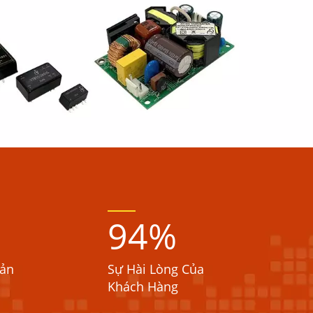
94
%
ản
Sự Hài Lòng Của
Khách Hàng