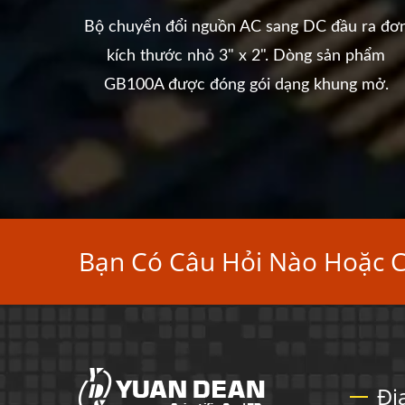
Bộ chuyển đổi nguồn AC sang DC đầu ra đơ
kích
kích thước nhỏ 3" x 2". Dòng sản phẩm
m. Hiệu
GB100A được đóng gói dạng khung mở.
Bạn Có Câu Hỏi Nào Hoặc 
Đị