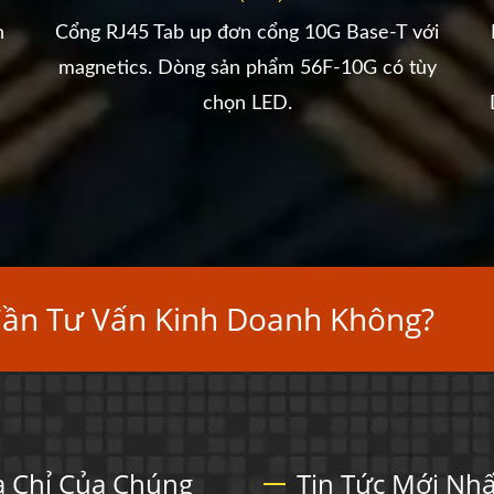
n
Cổng RJ45 Tab up đơn cổng 10G Base-T với
magnetics. Dòng sản phẩm 56F-10G có tùy
chọn LED.
Cần Tư Vấn Kinh Doanh Không?
a Chỉ Của Chúng
Tin Tức Mới Nhấ