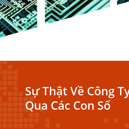
Sự Thật Về Công T
Qua Các Con Số