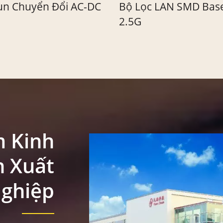
c LAN SMD Base-T
Bộ Chuyển Đổi DC-
1" X 1"
 Kinh
 Xuất
ghiệp