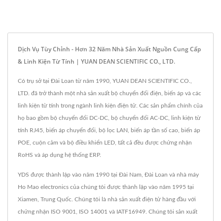
Dịch Vụ Tùy Chỉnh - Hơn 32 Năm Nhà Sản Xuất Nguồn Cung Cấp
& Linh Kiện Từ Tính | YUAN DEAN SCIENTIFIC CO., LTD.
Có trụ sở tại Đài Loan từ năm 1990, YUAN DEAN SCIENTIFIC CO.,
LTD. đã trở thành một nhà sản xuất bộ chuyển đổi điện, biến áp và các
linh kiện từ tính trong ngành linh kiện điện tử. Các sản phẩm chính của
họ bao gồm bộ chuyển đổi DC-DC, bộ chuyển đổi AC-DC, linh kiện từ
tính RJ45, biến áp chuyển đổi, bộ lọc LAN, biến áp tần số cao, biến áp
POE, cuộn cảm và bộ điều khiển LED, tất cả đều được chứng nhận
RoHS và áp dụng hệ thống ERP.
YDS được thành lập vào năm 1990 tại Đài Nam, Đài Loan và nhà máy
Ho Mao electronics của chúng tôi được thành lập vào năm 1995 tại
Xiamen, Trung Quốc. Chúng tôi là nhà sản xuất điện tử hàng đầu với
chứng nhận ISO 9001, ISO 14001 và IATF16949. Chúng tôi sản xuất