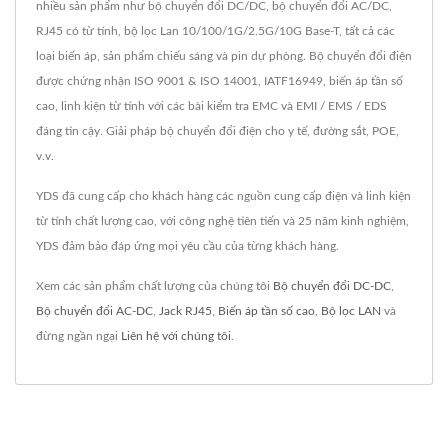
nhiều sản phẩm như bộ chuyển đổi DC/DC, bộ chuyển đổi AC/DC,
RJ45 có từ tính, bộ lọc Lan 10/100/1G/2.5G/10G Base-T, tất cả các
loại biến áp, sản phẩm chiếu sáng và pin dự phòng. Bộ chuyển đổi điện
được chứng nhận ISO 9001 & ISO 14001, IATF16949, biến áp tần số
cao, linh kiện từ tính với các bài kiểm tra EMC và EMI / EMS / EDS
đáng tin cậy. Giải pháp bộ chuyển đổi điện cho y tế, đường sắt, POE,
v.v.
YDS đã cung cấp cho khách hàng các nguồn cung cấp điện và linh kiện
từ tính chất lượng cao, với công nghệ tiên tiến và 25 năm kinh nghiệm,
YDS đảm bảo đáp ứng mọi yêu cầu của từng khách hàng.
Xem các sản phẩm chất lượng của chúng tôi
Bộ chuyển đổi DC-DC
,
Bộ chuyển đổi AC-DC
,
Jack RJ45
,
Biến áp tần số cao
,
Bộ lọc LAN
và
đừng ngần ngại
Liên hệ với chúng tôi
.