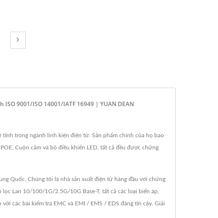
Tính ISO 9001/ISO 14001/IATF 16949 | YUAN DEAN
 tính trong ngành linh kiện điện tử. Sản phẩm chính của họ bao
 POE, Cuộn cảm và bộ điều khiển LED, tất cả đều được chứng
ng Quốc. Chúng tôi là nhà sản xuất điện tử hàng đầu với chứng
lọc Lan 10/100/1G/2.5G/10G Base-T, tất cả các loại biến áp,
với các bài kiểm tra EMC và EMI / EMS / EDS đáng tin cậy. Giải