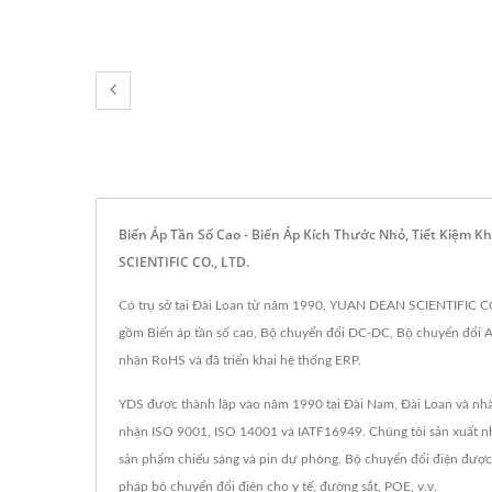
Biến Áp Tần Số Cao - Biến Áp Kích Thước Nhỏ, Tiết Kiệm 
SCIENTIFIC CO., LTD.
Có trụ sở tại Đài Loan từ năm 1990, YUAN DEAN SCIENTIFIC CO., 
gồm Biến áp tần số cao, Bộ chuyển đổi DC-DC, Bộ chuyển đổi A
nhận RoHS và đã triển khai hệ thống ERP.
YDS được thành lập vào năm 1990 tại Đài Nam, Đài Loan và nhà
nhận ISO 9001, ISO 14001 và IATF16949. Chúng tôi sản xuất nh
sản phẩm chiếu sáng và pin dự phòng. Bộ chuyển đổi điện được 
pháp bộ chuyển đổi điện cho y tế, đường sắt, POE, v.v.