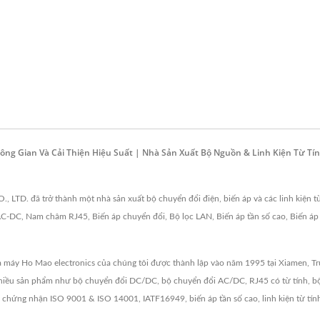
Không Gian Và Cải Thiện Hiệu Suất | Nhà Sản Xuất Bộ Nguồn & Linh Kiện Từ 
LTD. đã trở thành một nhà sản xuất bộ chuyển đổi điện, biến áp và các linh kiện từ
C-DC, Nam châm RJ45, Biến áp chuyển đổi, Bộ lọc LAN, Biến áp tần số cao, Biến áp
 máy Ho Mao electronics của chúng tôi được thành lập vào năm 1995 tại Xiamen, Tru
iều sản phẩm như bộ chuyển đổi DC/DC, bộ chuyển đổi AC/DC, RJ45 có từ tính, bộ 
chứng nhận ISO 9001 & ISO 14001, IATF16949, biến áp tần số cao, linh kiện từ tính 