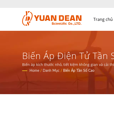
Trang chủ
Biến Áp Điện Tử Tần 
Các Thành Phần Từ T
Biến áp kích thước nhỏ, tiết kiệm không gian và cải 
điện.
Home
/
Danh Mục
/
Biến Áp Tần Số Cao
Điện.