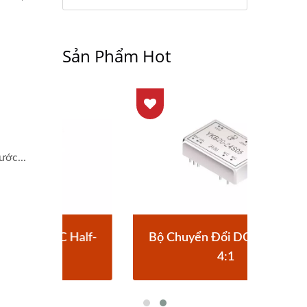
Sản Phẩm Hot
ước...
Half-
Bộ Chuyển Đổi DC-DC 20W
Bộ 
4:1