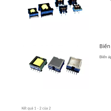
Biến
Biến á
Bộ Chuyển Đổi DC-DC Half-
Bộ 
Brick
Kết quả 1 - 2 của 2