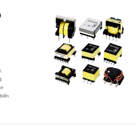
o
c
g
ần
 biến