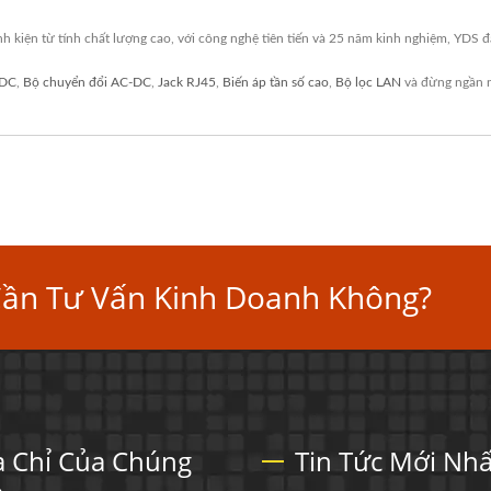
h kiện từ tính chất lượng cao, với công nghệ tiên tiến và 25 năm kinh nghiệm, YDS
-DC
,
Bộ chuyển đổi AC-DC
,
Jack RJ45
,
Biến áp tần số cao
,
Bộ lọc LAN
và đừng ngần 
Cần Tư Vấn Kinh Doanh Không?
a Chỉ Của Chúng
Tin Tức Mới Nhấ