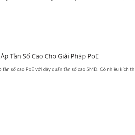
 Áp Tần Số Cao Cho Giải Pháp PoE
p tần số cao PoE với dây quấn tần số cao SMD. Có nhiều kích th
Chuyển Đổi DC-DC 20W
Bộ Chuyển Đổi DC-DC 
4:1
Brick