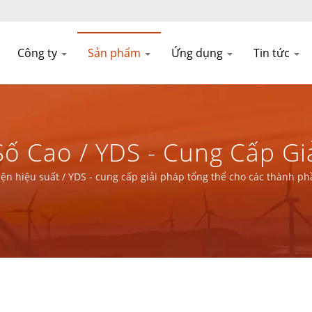
Công ty
Sản phẩm
Ứng dụng
Tin tức
Số Cao / YDS - Cung Cấp G
ính Ứng Dụng Mạng Truyề
thiện hiệu suất / YDS - cung cấp giải pháp tổng thể cho các thành