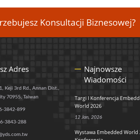
rzebujesz Konsultacji Biznesowej?
sz Adres
Najnowsze
Wiadomości
1, Keji 3rd Rd., Annan Dist.,
ity 70955, Taiwan
Targi I Konferencja Embed
World 2026
6-3842-899
12 Jan, 2026
-6-3843-288
Wystawa Embedded World 
@yds.com.tw
Konferencja