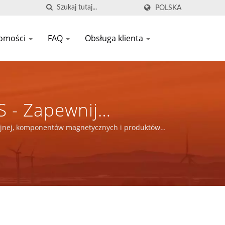
POLSKA
omości
FAQ
Obsługa klienta
S - Zapewnij
kacyjnej,
acyjnej, komponentów magnetycznych i produktów
ających.