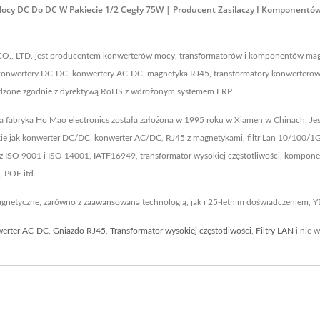
Mocy DC Do DC W Pakiecie 1/2 Cegły 75W | Producent Zasilaczy I Komponent
CO., LTD. jest producentem konwerterów mocy, transformatorów i komponentów mag
onwertery DC-DC, konwertery AC-DC, magnetyka RJ45, transformatory konwerterowe,
ierdzone zgodnie z dyrektywą RoHS z wdrożonym systemem ERP.
za fabryka Ho Mao electronics została założona w 1995 roku w Xiamen w Chinach. Je
ie jak konwerter DC/DC, konwerter AC/DC, RJ45 z magnetykami, filtr Lan 10/100/1G
e z ISO 9001 i ISO 14001, IATF16949, transformator wysokiej częstotliwości, kompo
 POE itd.
magnetyczne, zarówno z zaawansowaną technologią, jak i 25-letnim doświadczeniem, 
erter AC-DC
,
Gniazdo RJ45
,
Transformator wysokiej częstotliwości
,
Filtry LAN
i nie w