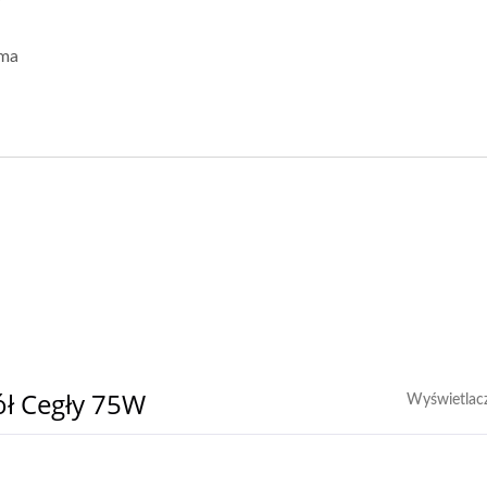
 ma
ół Cegły 75W
Wyświetlac