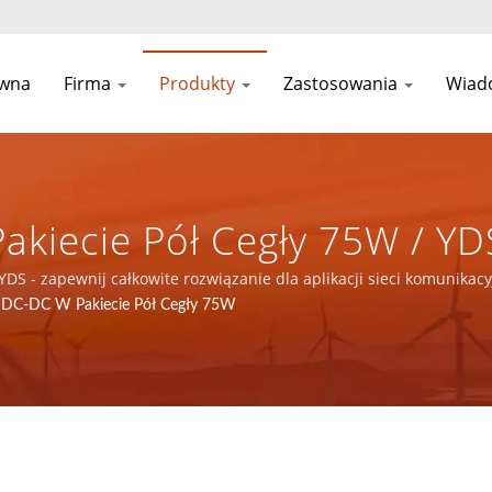
ówna
Firma
Produkty
Zastosowania
Wiad
kiecie Pół Cegły 75W / YD
 Dla Aplikacji Sieci Komuni
YDS - zapewnij całkowite rozwiązanie dla aplikacji sieci komunik
 DC-DC W Pakiecie Pół Cegły 75W
cznych I Produktów Zasil