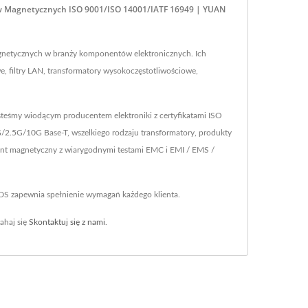
ów Magnetycznych ISO 9001/ISO 14001/IATF 16949 | YUAN
netycznych w branży komponentów elektronicznych. Ich
 filtry LAN, transformatory wysokoczęstotliwościowe,
steśmy wiodącym producentem elektroniki z certyfikatami ISO
/2.5G/10G Base-T, wszelkiego rodzaju transformatory, produkty
nent magnetyczny z wiarygodnymi testami EMC i EMI / EMS /
YDS zapewnia spełnienie wymagań każdego klienta.
ahaj się
Skontaktuj się z nami
.