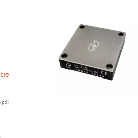
cie
 pół
o