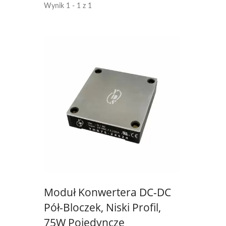
Wynik 1 - 1 z 1
Moduł Konwertera DC-DC
Pół-Bloczek, Niski Profil,
75W Pojedyncze