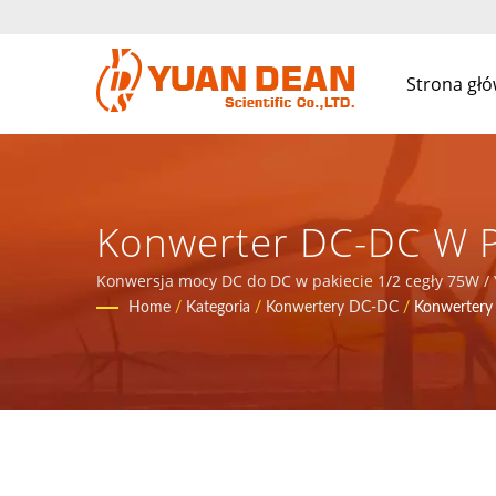
Strona gł
Konwerter DC-DC W Pa
Całkowite Rozwiązanie
Konwersja mocy DC do DC w pakiecie 1/2 cegły 75W / 
zasilających.
Home
/
Kategoria
/
Konwertery DC-DC
/
Konwertery
Komponentów Magnety