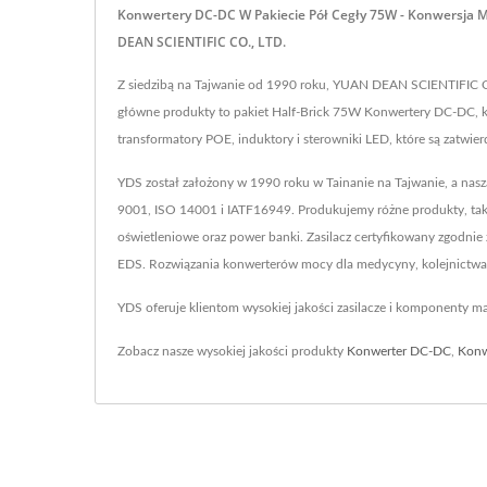
Konwertery DC-DC W Pakiecie Pół Cegły 75W - Konwersja 
DEAN SCIENTIFIC CO., LTD.
Z siedzibą na Tajwanie od 1990 roku, YUAN DEAN SCIENTIFIC 
główne produkty to pakiet Half-Brick 75W Konwertery DC-DC, k
transformatory POE, induktory i sterowniki LED, które są zatw
YDS został założony w 1990 roku w Tainanie na Tajwanie, a nas
9001, ISO 14001 i IATF16949. Produkujemy różne produkty, tak
oświetleniowe oraz power banki. Zasilacz certyfikowany zgodni
EDS. Rozwiązania konwerterów mocy dla medycyny, kolejnictwa,
YDS oferuje klientom wysokiej jakości zasilacze i komponenty 
Zobacz nasze wysokiej jakości produkty
Konwerter DC-DC
,
Konw