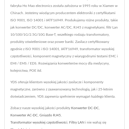
fabryka Ho Mao electronics została założona w 1995 roku w Xiamen w
Chinach. Jesteśmy wiodącym producentem elektroniki z certyfikatami
ISO 9001, ISO 14001 i IATF16949. Produkujemy różne produkty, takie
jak konwerter DC/DC, konwerter AC/DC, RJ45 z magnetykami, filtr Lan
10/100/1G/2.5G/10G Base-T, wszelkiego rodzaju transformatory,
produkty oświetleniowe oraz power banki. Zasilacz certyfikowany
zgodnie z ISO 9001 i ISO 14001, IATF16949, transformator wysokiej
częstotliwości, komponent magnetyczny z wiarygodnymi testami EMC i
EMI / EMS / EDS. Rozwiązania konwerterów mocy dla medycyny,
kolejnictwa, POE itd.
YDS oferuje klientom wysokiej jakości zasilacze i komponenty
magnetyczne, zarówno z zaawansowaną technologią, jak i 25-letnim
doświadczeniem, YDS zapewnia spełnienie wymagań każdego klienta.
Zobacz nasze wysokiej jakości produkty
Konwerter DC-DC
,
Konwerter AC-DC
,
Gniazdo RJ45
,
Transformator wysokiej częstotliwości
,
Filtry LAN
i nie wahaj się