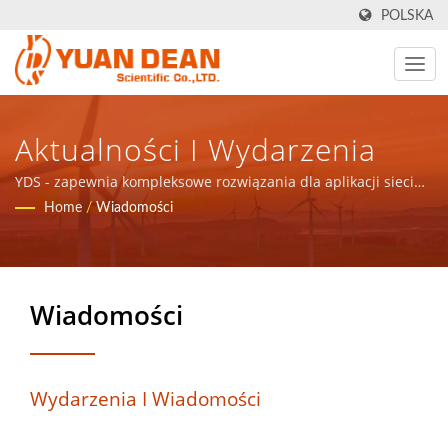
POLSKA
Aktualności I Wydarzenia
YDS - zapewnia kompleksowe rozwiązania dla aplikacji sieci
komunikacyjnych, komponentów magnetycznych i produktów
Home
/
Wiadomości
zasilających.
Wiadomości
Wydarzenia I Wiadomości