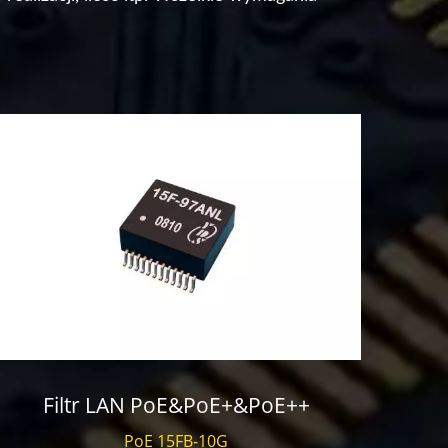
Filtr LAN PoE&PoE+&PoE++
Ko
PoE 15FB-10G