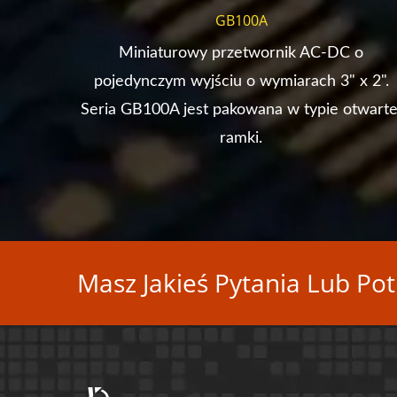
GB100A
aktowe
Miniaturowy przetwornik AC-DC o
Jego
pojedynczym wyjściu o wymiarach 3" x 2".
0%.
Seria GB100A jest pakowana w typie otwarte
ramki.
Masz Jakieś Pytania Lub Pot