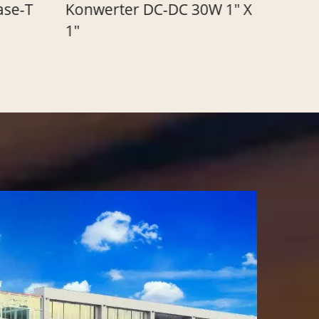
nwerter DC-DC 30W 1" X
Ultra-Szeroki Kon
DC-DC 40W 8:1