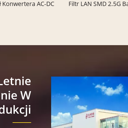
 AC-DC
Filtr LAN SMD 2.5G Base-T
Ko
1"
Letnie
nie W
dukcji