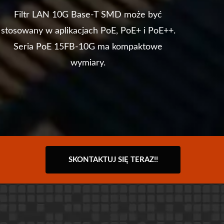
Filtr LAN 10G Base-T SMD może być
Konwe
stosowany w aplikacjach PoE, PoE+ i PoE++.
wym
Seria PoE 15FB-10G ma kompaktowe
sp
wymiary.
SKONTAKTUJ SIĘ TERAZ!!