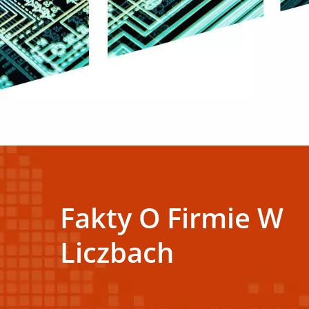
Fakty O Firmie W
Liczbach