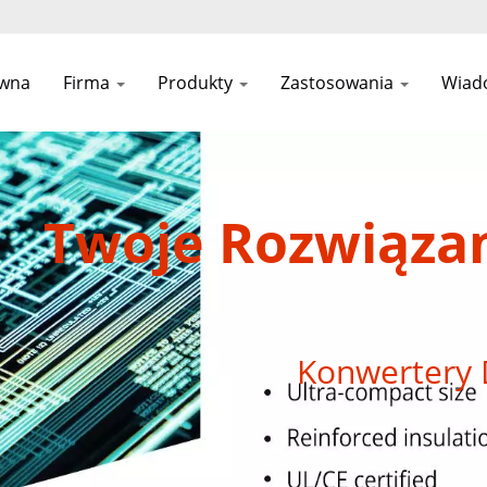
ówna
Firma
Produkty
Zastosowania
Wiad
Twoje Rozwiąza
Konwertery 