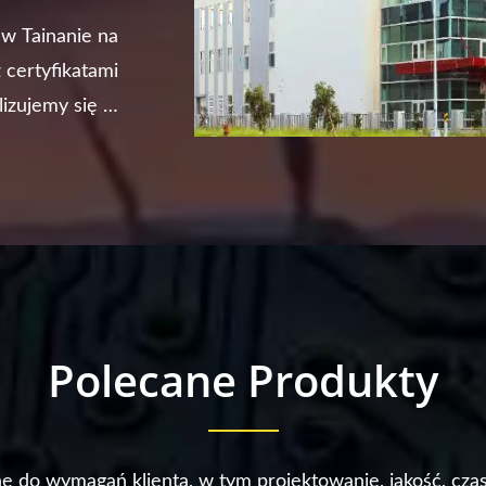
w Tainanie na
certyfikatami
izujemy się w
k konwerter...
Polecane Produkty
o wymagań klienta, w tym projektowanie, jakość, czas re