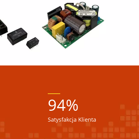
94
%
Satysfakcja Klienta