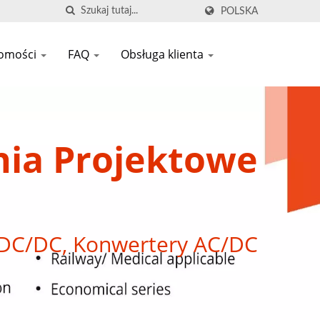
POLSKA
omości
FAQ
Obsługa klienta
nia Projektowe
DC/DC, Konwertery AC/DC