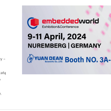
y –
całą
w
.
twornik DC-DC 20W 4:1
Przetwornik DC-DC T
Half-Brick