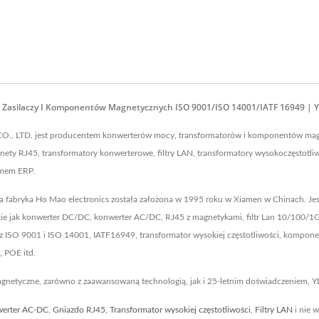
t Zasilaczy I Komponentów Magnetycznych ISO 9001/ISO 14001/IATF 16949 | 
CO., LTD. jest producentem konwerterów mocy, transformatorów i komponentów mag
y RJ45, transformatory konwerterowe, filtry LAN, transformatory wysokoczęstotliw
emem ERP.
za fabryka Ho Mao electronics została założona w 1995 roku w Xiamen w Chinach. Je
ie jak konwerter DC/DC, konwerter AC/DC, RJ45 z magnetykami, filtr Lan 10/100/1G
e z ISO 9001 i ISO 14001, IATF16949, transformator wysokiej częstotliwości, kompo
 POE itd.
magnetyczne, zarówno z zaawansowaną technologią, jak i 25-letnim doświadczeniem, 
erter AC-DC
,
Gniazdo RJ45
,
Transformator wysokiej częstotliwości
,
Filtry LAN
i nie w