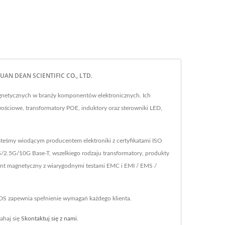
YUAN DEAN SCIENTIFIC CO., LTD.
netycznych w branży komponentów elektronicznych. Ich
ościowe, transformatory POE, induktory oraz sterowniki LED,
steśmy wiodącym producentem elektroniki z certyfikatami ISO
/2.5G/10G Base-T, wszelkiego rodzaju transformatory, produkty
nent magnetyczny z wiarygodnymi testami EMC i EMI / EMS /
YDS zapewnia spełnienie wymagań każdego klienta.
ahaj się
Skontaktuj się z nami
.