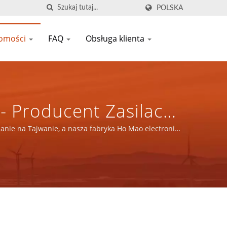
POLSKA
omości
FAQ
Obsługa klienta
 Producent Zasilaczy
001/IATF 16949 |
anie na Tajwanie, a nasza fabryka Ho Mao electronics
 ISO 14001 i IATF16949.