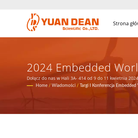
Strona gł
2024 Embedded World 
I Komponentów Magne
Dołącz do nas w Hali 3A- 414 od 9 do 11 kwietnia 20
została założona w 1995 roku w Xiamen w Chinach. Je
Home
/
Wiadomości
/
Targi I Konferencja Embedded
YUAN DEAN SCIENTIFI