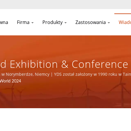
ówna
Firma
Produkty
Zastosowania
Wiad
Exhibition & Conference -
tycznych ISO 9001/ISO 14
24 w Norymberdze, Niemcy | YDS został założony w 1990 roku w Tain
steśmy wiodącym producentem elektroniki z certyfikatami ISO 9001,
 World 2024
C CO., LTD.