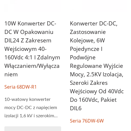
10W Konwerter DC-
Konwerter DC-DC,
DC W Opakowaniu
Zastosowanie
DIL24 Z Zakresem
Kolejowe, 6W
Wejściowym 40-
Pojedyncze I
160Vdc 4:1 I Zdalnym
Podwójne
Włączaniem/wyłącza
Regulowane Wyjście
Niem
Mocy, 2.5KV Izolacja,
Szeroki Zakres
Seria 68DW-R1
Wejściowy Od 40Vdc
Do 160Vdc, Pakiet
10-watowy konwerter
DIL6
mocy DC-DC z napięciem
izolacji 1,6 kV i szerokim
Seria 76DW-6W
zakresem napięcia