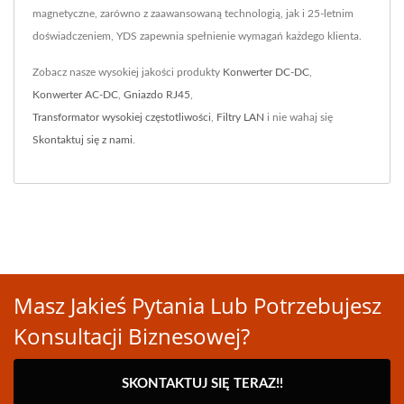
magnetyczne, zarówno z zaawansowaną technologią, jak i 25-letnim
doświadczeniem, YDS zapewnia spełnienie wymagań każdego klienta.
Zobacz nasze wysokiej jakości produkty
Konwerter DC-DC
,
Konwerter AC-DC
,
Gniazdo RJ45
,
Transformator wysokiej częstotliwości
,
Filtry LAN
i nie wahaj się
Skontaktuj się z nami
.
Masz Jakieś Pytania Lub Potrzebujesz
Konsultacji Biznesowej?
SKONTAKTUJ SIĘ TERAZ!!