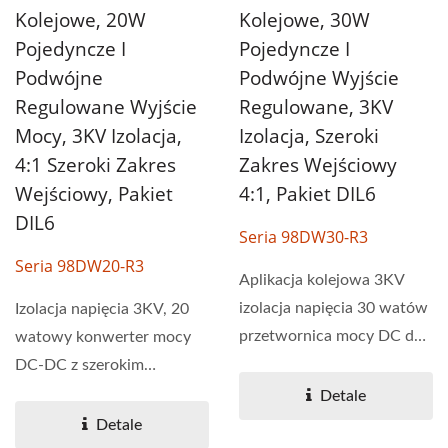
Kolejowe, 20W
Kolejowe, 30W
Pojedyncze I
Pojedyncze I
Podwójne
Podwójne Wyjście
Regulowane Wyjście
Regulowane, 3KV
Mocy, 3KV Izolacja,
Izolacja, Szeroki
4:1 Szeroki Zakres
Zakres Wejściowy
Wejściowy, Pakiet
4:1, Pakiet DIL6
DIL6
Seria 98DW30-R3
Seria 98DW20-R3
Aplikacja kolejowa 3KV
izolacja napięcia 30 watów
Izolacja napięcia 3KV, 20
przetwornica mocy DC do
watowy konwerter mocy
DC. Seria 98DW30-R3...
DC-DC z szerokim
zakresem napięcia
Detale
wejściowego...
Detale