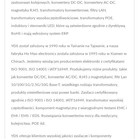
zastosowań kolejowych, konwertery DC-DC, konwertery AC-DC,
magnetyka RJ45, transformatory konwerterowe, filtry LAN,
transformatory wysokoczęstotliwościowe, transformatory POE,
induktory i sterowniki LED, które są zatwierdzone zgodnie z dyrektywą
RoHS i mają wdrożony system ERP.
YDS został założony w 1990 roku w Tainanie na Tajwanie, a nasza
fabryka Ho Mao electronics została założona w 1995 roku w Xiamen w
Chinach. Jesteśmy wiodącym producentem elektroniki z certyfikatami
ISO 9001, ISO 14001 i IATF16949. Produkujemy różne produkty, takie
jak konwerter DC/DC, konwerter AC/DC, RJ45 z magnetykami, filtr Lan
10/100/1G/2.5G/10G Base-T, wszelkiego rodzaju transformatory,
produkty oświetleniowe oraz power banki. Zasilacz certyfikowany
zgodnie z ISO 9001 i ISO 14001, IATF16949, transformator wysokiej
częstotliwości, komponent magnetyczny z wiarygodnymi testami EMC i
EMI / EMS / EDS. Rozwiązania konwerterów mocy dla medycyny,
kolejnictwa, POE itd.
YDS oferuje klientom wysokiej jakości zasilacze i komponenty