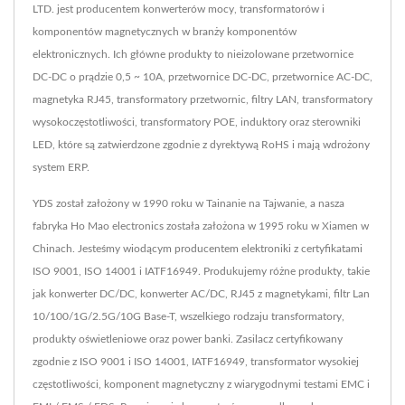
LTD. jest producentem konwerterów mocy, transformatorów i
komponentów magnetycznych w branży komponentów
elektronicznych. Ich główne produkty to nieizolowane przetwornice
DC-DC o prądzie 0,5 ~ 10A, przetwornice DC-DC, przetwornice AC-DC,
magnetyka RJ45, transformatory przetwornic, filtry LAN, transformatory
wysokoczęstotliwości, transformatory POE, induktory oraz sterowniki
LED, które są zatwierdzone zgodnie z dyrektywą RoHS i mają wdrożony
system ERP.
YDS został założony w 1990 roku w Tainanie na Tajwanie, a nasza
fabryka Ho Mao electronics została założona w 1995 roku w Xiamen w
Chinach. Jesteśmy wiodącym producentem elektroniki z certyfikatami
ISO 9001, ISO 14001 i IATF16949. Produkujemy różne produkty, takie
jak konwerter DC/DC, konwerter AC/DC, RJ45 z magnetykami, filtr Lan
10/100/1G/2.5G/10G Base-T, wszelkiego rodzaju transformatory,
produkty oświetleniowe oraz power banki. Zasilacz certyfikowany
zgodnie z ISO 9001 i ISO 14001, IATF16949, transformator wysokiej
częstotliwości, komponent magnetyczny z wiarygodnymi testami EMC i