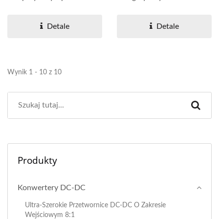
zarządzania bateriami Seria
liniowego regulatora...
30DN-3A...
Detale
Detale
Wynik 1 - 10 z 10
Produkty
Konwertery DC-DC
Ultra-Szerokie Przetwornice DC-DC O Zakresie
Wejściowym 8:1