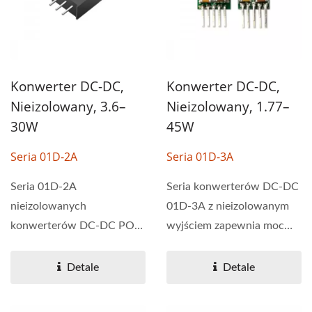
Konwerter DC-DC,
Konwerter DC-DC,
Nieizolowany, 3.6–
Nieizolowany, 1.77–
30W
45W
Seria 01D-2A
Seria 01D-3A
Seria 01D-2A
Seria konwerterów DC-DC
nieizolowanych
01D-3A z nieizolowanym
konwerterów DC-DC POL
wyjściem zapewnia moc
dostarcza moc wyjściową
wyjściową od 1,77...
3,6–30W z szerokim...
Detale
Detale