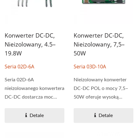
Konwerter DC-DC,
Konwerter DC-DC,
Nieizolowany, 4.5–
Nieizolowany, 7,5–
19.8W
50W
Seria 02D-6A
Seria 03D-10A
Seria 02D-6A
Nieizolowany konwerter
nieizolowanego konwertera
DC-DC POL o mocy 7,5–
DC-DC dostarcza moc
50W oferuje wysoką
wyjściową 4,5–19,8 W z
wydajność w
wysoką...
kompaktowej...
Detale
Detale