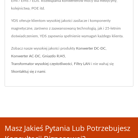
EMI / EMS / EDS. Rozwiązania konwerterów mocy dla medycyny,
kolejnictwa, POE itd.
YDS oferuje klientom wysokiej jakości zasilacze i komponenty
magnetyczne, zarówno z zaawansowaną technologią, jak i 25-letnim
doświadczeniem, YDS zapewnia spełnienie wymagań każdego klienta.
Zobacz nasze wysokiej jakości produkty
Konwerter DC-DC
,
Konwerter AC-DC
,
Gniazdo RJ45
,
Transformator wysokiej częstotliwości
,
Filtry LAN
i nie wahaj się
Skontaktuj się z nami
.
Masz Jakieś Pytania Lub Potrzebujesz