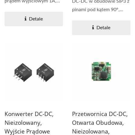
prądem wyjściowym 1A,
DC-DC w obudowie SIP3 z
oferujący kompatybilność...
pinami pod kątem 90°,
zapewniający prąd...
Detale
Detale
Konwerter DC-DC,
Przetwornica DC-DC,
Nieizolowany,
Otwarta Obudowa,
Wyjście Prądowe
Nieizolowana,