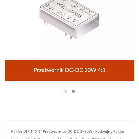
Przetwornik DC-DC 20W 4:1
Pakiet DIP 1" X 1" Przetwornice DC-DC 3~30W - Podwójny Pakiet