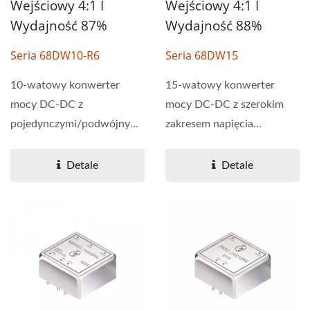
Wejściowy 4:1 I
Wejściowy 4:1 I
Wydajność 87%
Wydajność 88%
Seria 68DW10-R6
Seria 68DW15
10-watowy konwerter
15-watowy konwerter
mocy DC-DC z
mocy DC-DC z szerokim
pojedynczymi/podwójnymi
zakresem napięcia
specyfikacjami wyjścia.
wejściowego 4:1. Seria
Seria 68DW10-R6...
68DW15...
Detale
Detale