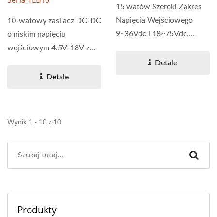
Seria YLB10
15 watów Szeroki Zakres
Napięcia Wejściowego
10-watowy zasilacz DC-DC
9~36Vdc i 18~75Vdc,
o niskim napięciu
Jedno- i Dwukanałowy
wejściowym 4.5V-18V z
konwerter...
pojedynczym wyjściem.
Detale
Seria...
Detale
Wynik 1 - 10 z 10
Produkty