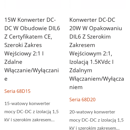
15W Konwerter DC-
Konwerter DC-DC
DC W Obudowie DIL6
20W W Opakowaniu
Z Certyfikatem CE,
DIL6 Z Szerokim
Szeroki Zakres
Zakresem
Wejściowy 2:1 I
Wejściowym 2:1,
Zdalne
Izolacją 1.5KVdc I
Włączanie/wyłączani
Zdalnym
E
Włączaniem/wyłącza
Niem
Seria 68D15
Seria 68D20
15-watowy konwerter
mocy DC-DC z izolacją 1,5
20-watowy konwerter
kV i szerokim zakresem
mocy DC-DC z izolacją 1,5
napięcia wejściowego...
kV i szerokim zakresem