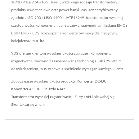
10/100/1G/2.5G/10G Base-T, wszelkiego rodzaju transformatory,
produkty oświetleniowe oraz power banki. Zasilacz certyfikowany
zgodnie z ISO 9001 i ISO 14001, IATF16949, transformator wysokiej
częstotliwości, komponent magnetyczny z wiarygodnymi testami EMC i
EMI / EMS / EDS. Rozwiązania konwerterów mocy dla medycyny,
kolejnictwa, POE itd.
YDS oferuje klientom wysokiej jakości zasilacze i komponenty
magnetyczne, zarówno z zaawansowaną technologią, jak i 25-letnim
doświadczeniem, YDS zapewnia spełnienie wymagań każdego klienta.
Zobacz nasze wysokiej jakości produkty
Konwerter DC-DC
,
Konwerter AC-DC
,
Gniazdo RJ45
,
Transformator wysokiej częstotliwości
,
Filtry LAN
i nie wahaj się
Skontaktuj się z nami
.