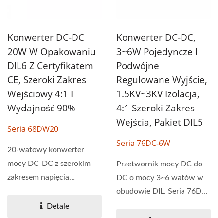
Konwerter DC-DC
Konwerter DC-DC,
20W W Opakowaniu
3~6W Pojedyncze I
DIL6 Z Certyfikatem
Podwójne
CE, Szeroki Zakres
Regulowane Wyjście,
Wejściowy 4:1 I
1.5KV~3KV Izolacja,
Wydajność 90%
4:1 Szeroki Zakres
Wejścia, Pakiet DIL5
Seria 68DW20
Seria 76DC-6W
20-watowy konwerter
mocy DC-DC z szerokim
Przetwornik mocy DC do
zakresem napięcia
DC o mocy 3~6 watów w
wejściowego 4:1. Seria
obudowie DIL. Seria 76DC-
68DW20...
6W ma napięcie izolacji...
Detale