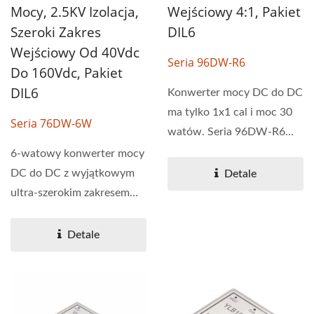
Mocy, 2.5KV Izolacja,
Wejściowy 4:1, Pakiet
Szeroki Zakres
DIL6
Wejściowy Od 40Vdc
Seria 96DW-R6
Do 160Vdc, Pakiet
DIL6
Konwerter mocy DC do DC
ma tylko 1x1 cal i moc 30
Seria 76DW-6W
watów. Seria 96DW-R6
charakteryzuje się...
6-watowy konwerter mocy
DC do DC z wyjątkowym
Detale
ultra-szerokim zakresem
napięcia wejściowego...
Detale