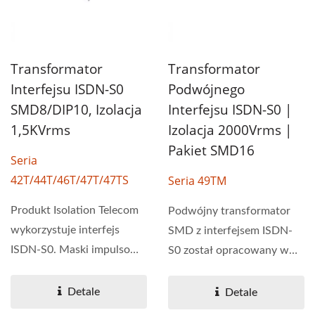
Transformator
Transformator
Interfejsu ISDN-S0
Podwójnego
SMD8/DIP10, Izolacja
Interfejsu ISDN-S0 |
1,5KVrms
Izolacja 2000Vrms |
Pakiet SMD16
Seria
42T/44T/46T/47T/47TS
Seria 49TM
Produkt Isolation Telecom
Podwójny transformator
wykorzystuje interfejs
SMD z interfejsem ISDN-
ISDN-S0. Maski impulsowe
S0 został opracowany w
są łatwe do zrealizowania...
celu poprawy wydajności...
Detale
Detale