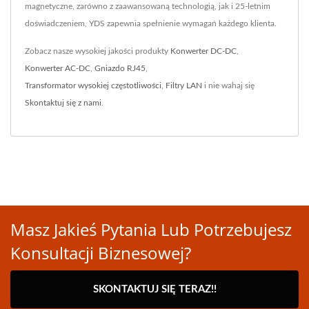
magnetyczne, zarówno z zaawansowaną technologią, jak i 25-letnim
doświadczeniem, YDS zapewnia spełnienie wymagań każdego klienta.
Zobacz nasze wysokiej jakości produkty
Konwerter DC-DC
,
Konwerter AC-DC
,
Gniazdo RJ45
,
Transformator wysokiej częstotliwości
,
Filtry LAN
i nie wahaj się
Skontaktuj się z nami
.
Masz Jakieś Pytania Lub Potrzebujesz
Konsultacji Biznesowej?
SKONTAKTUJ SIĘ TERAZ!!