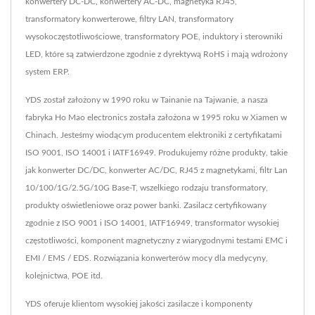
konwertery DC-DC, konwertery AC-DC, magnetyka RJ45,
transformatory konwerterowe, filtry LAN, transformatory
wysokoczęstotliwościowe, transformatory POE, induktory i sterowniki
LED, które są zatwierdzone zgodnie z dyrektywą RoHS i mają wdrożony
system ERP.
YDS został założony w 1990 roku w Tainanie na Tajwanie, a nasza
fabryka Ho Mao electronics została założona w 1995 roku w Xiamen w
Chinach. Jesteśmy wiodącym producentem elektroniki z certyfikatami
ISO 9001, ISO 14001 i IATF16949. Produkujemy różne produkty, takie
jak konwerter DC/DC, konwerter AC/DC, RJ45 z magnetykami, filtr Lan
10/100/1G/2.5G/10G Base-T, wszelkiego rodzaju transformatory,
produkty oświetleniowe oraz power banki. Zasilacz certyfikowany
zgodnie z ISO 9001 i ISO 14001, IATF16949, transformator wysokiej
częstotliwości, komponent magnetyczny z wiarygodnymi testami EMC i
EMI / EMS / EDS. Rozwiązania konwerterów mocy dla medycyny,
kolejnictwa, POE itd.
YDS oferuje klientom wysokiej jakości zasilacze i komponenty