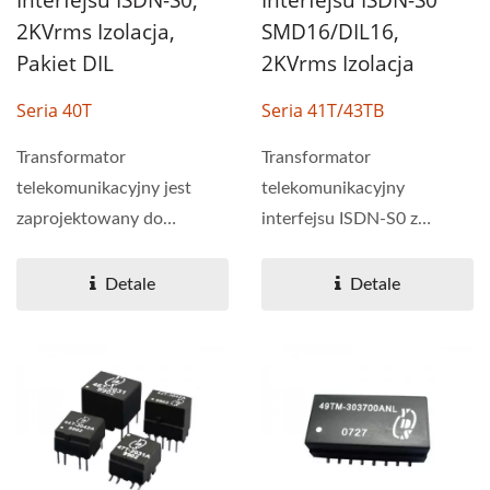
Interfejsu ISDN-S0,
Interfejsu ISDN-S0
2KVrms Izolacja,
SMD16/DIL16,
Pakiet DIL
2KVrms Izolacja
Seria 40T
Seria 41T/43TB
Transformator
Transformator
telekomunikacyjny jest
telekomunikacyjny
zaprojektowany do
interfejsu ISDN-S0 z
zastosowań ISDN. Seria
pakietem SMD i przez
40T ma doskonałą...
otwór. Produkty...
Detale
Detale