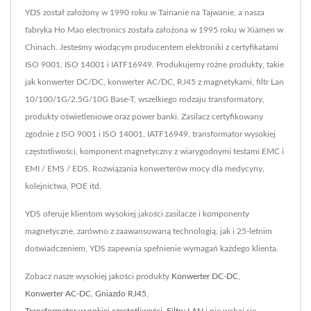
YDS został założony w 1990 roku w Tainanie na Tajwanie, a nasza
fabryka Ho Mao electronics została założona w 1995 roku w Xiamen w
Chinach. Jesteśmy wiodącym producentem elektroniki z certyfikatami
ISO 9001, ISO 14001 i IATF16949. Produkujemy różne produkty, takie
jak konwerter DC/DC, konwerter AC/DC, RJ45 z magnetykami, filtr Lan
10/100/1G/2.5G/10G Base-T, wszelkiego rodzaju transformatory,
produkty oświetleniowe oraz power banki. Zasilacz certyfikowany
zgodnie z ISO 9001 i ISO 14001, IATF16949, transformator wysokiej
częstotliwości, komponent magnetyczny z wiarygodnymi testami EMC i
EMI / EMS / EDS. Rozwiązania konwerterów mocy dla medycyny,
kolejnictwa, POE itd.
YDS oferuje klientom wysokiej jakości zasilacze i komponenty
magnetyczne, zarówno z zaawansowaną technologią, jak i 25-letnim
doświadczeniem, YDS zapewnia spełnienie wymagań każdego klienta.
Zobacz nasze wysokiej jakości produkty
Konwerter DC-DC
,
Konwerter AC-DC
,
Gniazdo RJ45
,