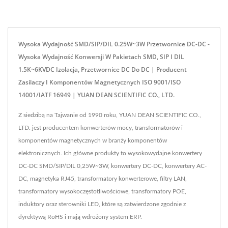
Wysoka Wydajność SMD/SIP/DIL 0.25W~3W Przetwornice DC-DC -
Wysoka Wydajność Konwersji W Pakietach SMD, SIP I DIL
1.5K~6KVDC Izolacja, Przetwornice DC Do DC | Producent
Zasilaczy I Komponentów Magnetycznych ISO 9001/ISO
14001/IATF 16949 | YUAN DEAN SCIENTIFIC CO., LTD.
Z siedzibą na Tajwanie od 1990 roku, YUAN DEAN SCIENTIFIC CO.,
LTD. jest producentem konwerterów mocy, transformatorów i
komponentów magnetycznych w branży komponentów
elektronicznych. Ich główne produkty to wysokowydajne konwertery
DC-DC SMD/SIP/DIL 0,25W~3W, konwertery DC-DC, konwertery AC-
DC, magnetyka RJ45, transformatory konwerterowe, filtry LAN,
transformatory wysokoczęstotliwościowe, transformatory POE,
induktory oraz sterowniki LED, które są zatwierdzone zgodnie z
dyrektywą RoHS i mają wdrożony system ERP.