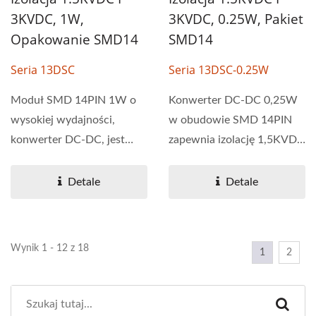
3KVDC, 1W,
3KVDC, 0.25W, Pakiet
Opakowanie SMD14
SMD14
Seria 13DSC
Seria 13DSC-0.25W
Moduł SMD 14PIN 1W o
Konwerter DC-DC 0,25W
wysokiej wydajności,
w obudowie SMD 14PIN
konwerter DC-DC, jest
zapewnia izolację 1,5KVDC
zazwyczaj stosowany w
i 3KVDC dla
aplikacjach...
niezawodnego...
Detale
Detale
Wynik 1 - 12 z 18
1
2