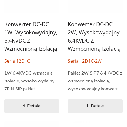
Konwerter DC-DC
Konwerter DC-DC
1W, Wysokowydajny,
2W, Wysokowydajny,
6.4KVDC Z
6.4KVDC Z
Wzmocnioną Izolacją
Wzmocnioną Izolacją
Seria 12D1C
Seria 12D1C-2W
1W 6.4KVDC wzmacnia
Pakiet 2W SIP7 6.4KVDC z
izolację, wysoko wydajny
wzmocnioną izolacją,
7PIN SIP pakiet
wysokowydajny konwerter
przetwornika DC-DC jest
DC-DC, jest zazwyczaj...
zazwyczaj...
Detale
Detale