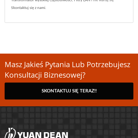
Transformator wysokiej częstotliwości
,
Filtry LAN
i nie wahaj się
Skontaktuj się z nami
.
Masz Jakieś Pytania Lub Potrzebujesz
Konsultacji Biznesowej?
SKONTAKTUJ SIĘ TERAZ!!