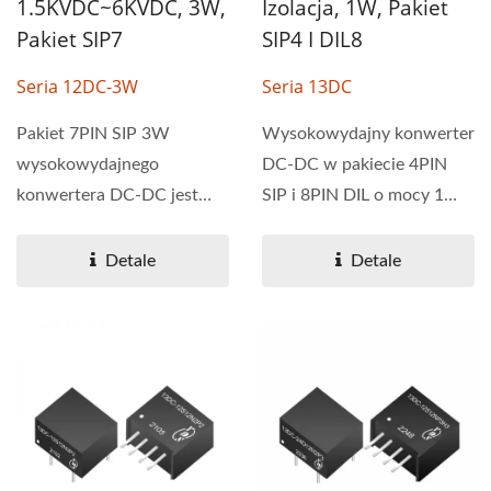
1.5KVDC~6KVDC, 3W,
Izolacja, 1W, Pakiet
Pakiet SIP7
SIP4 I DIL8
Seria 12DC-3W
Seria 13DC
Pakiet 7PIN SIP 3W
Wysokowydajny konwerter
wysokowydajnego
DC-DC w pakiecie 4PIN
konwertera DC-DC jest
SIP i 8PIN DIL o mocy 1W
zazwyczaj stosowany w
jest zazwyczaj stosowany...
aplikacjach...
Detale
Detale