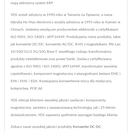
mają wdrożony system ERP.
YDS został założony w 1990 roku w Tainanie na Tajwanie, a nasza
fabryka Ho Mao electronics została założona w 1995 roku w Xiamen w
Chinach. Jesteśmy wiodącym producentem elektroniki z certyfikatami
ISO 9001, ISO 14001 i IATF16949. Produkujemy różne produkty, takie
jak konwerter DC/DC, konwerter AC/DC, RJ45 z magnetykami, filtr Lan
10/100/1G/2.5G/10G Base-T, wszelkiego rodzaju transformatory,
produkty oświetleniowe oraz power banki. Zasilacz certyfikowany
zgodnie z ISO 9001 i ISO 14001, IATF16949, transformator wysokiej
częstotliwości, komponent magnetyczny z wiarygodnymi testami EMC i
EMI / EMS / EDS. Rozwiązania konwerterów mocy dla medycyny,
kolejnictwa, POE itd.
YDS oferuje klientom wysokiej jakości zasilacze i komponenty
magnetyczne, zarówno z zaawansowaną technologią, jak i 25-letnim
doświadczeniem, YDS zapewnia spełnienie wymagań każdego klienta.
Zobacz nasze wysokiej jakości produkty
Konwerter DC-DC
,