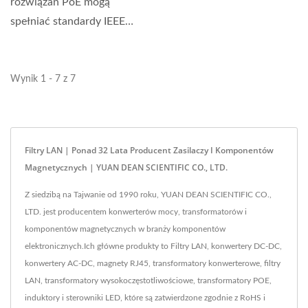
rozwiązań PoE mogą
spełniać standardy IEEE
802.3 i ANSI X3.263, w tym
350 uH OCL z 8mA Bias....
Wynik 1 - 7 z 7
Filtry LAN | Ponad 32 Lata Producent Zasilaczy I Komponentów
Magnetycznych | YUAN DEAN SCIENTIFIC CO., LTD.
Z siedzibą na Tajwanie od 1990 roku, YUAN DEAN SCIENTIFIC CO.,
LTD. jest producentem konwerterów mocy, transformatorów i
komponentów magnetycznych w branży komponentów
elektronicznych.Ich główne produkty to Filtry LAN, konwertery DC-DC,
konwertery AC-DC, magnety RJ45, transformatory konwerterowe, filtry
LAN, transformatory wysokoczęstotliwościowe, transformatory POE,
induktory i sterowniki LED, które są zatwierdzone zgodnie z RoHS i