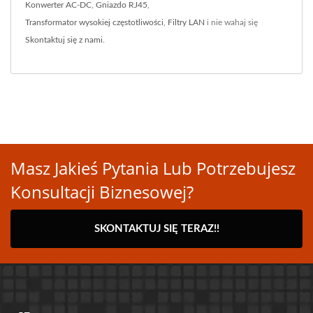
Konwerter AC-DC
,
Gniazdo RJ45
,
Transformator wysokiej częstotliwości
,
Filtry LAN
i nie wahaj się
Skontaktuj się z nami
.
Masz Jakieś Pytania Lub Potrzebujesz
Konsultacji Biznesowej?
SKONTAKTUJ SIĘ TERAZ!!