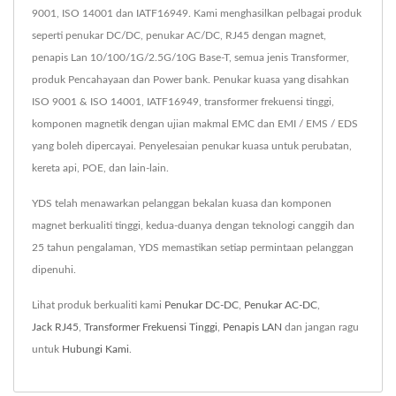
9001, ISO 14001 dan IATF16949. Kami menghasilkan pelbagai produk
seperti penukar DC/DC, penukar AC/DC, RJ45 dengan magnet,
penapis Lan 10/100/1G/2.5G/10G Base-T, semua jenis Transformer,
produk Pencahayaan dan Power bank. Penukar kuasa yang disahkan
ISO 9001 & ISO 14001, IATF16949, transformer frekuensi tinggi,
komponen magnetik dengan ujian makmal EMC dan EMI / EMS / EDS
yang boleh dipercayai. Penyelesaian penukar kuasa untuk perubatan,
kereta api, POE, dan lain-lain.
YDS telah menawarkan pelanggan bekalan kuasa dan komponen
magnet berkualiti tinggi, kedua-duanya dengan teknologi canggih dan
25 tahun pengalaman, YDS memastikan setiap permintaan pelanggan
dipenuhi.
Lihat produk berkualiti kami
Penukar DC-DC
,
Penukar AC-DC
,
Jack RJ45
,
Transformer Frekuensi Tinggi
,
Penapis LAN
dan jangan ragu
untuk
Hubungi Kami
.