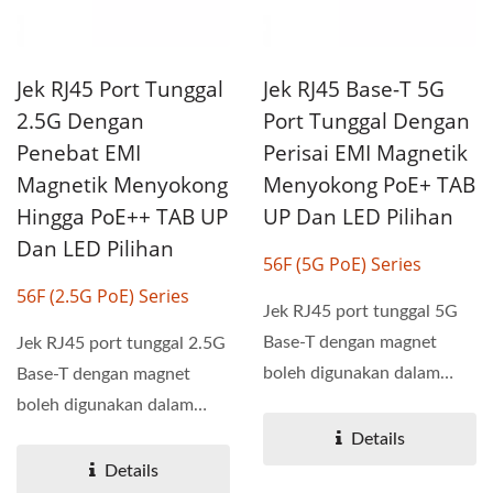
Jek RJ45 Port Tunggal
Jek RJ45 Base-T 5G
2.5G Dengan
Port Tunggal Dengan
Penebat EMI
Perisai EMI Magnetik
Magnetik Menyokong
Menyokong PoE+ TAB
Hingga PoE++ TAB UP
UP Dan LED Pilihan
Dan LED Pilihan
56F (5G PoE) Series
56F (2.5G PoE) Series
Jek RJ45 port tunggal 5G
Base-T dengan magnet
Jek RJ45 port tunggal 2.5G
boleh digunakan dalam
Base-T dengan magnet
aplikasi PoE dan PoE+....
boleh digunakan dalam
aplikasi PoE, PoE+ dan
Details
PoE++....
Details