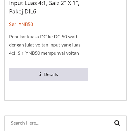
Input Luas 4:1, Saiz 2" X 1",
Pakej DIL6
Seri YNB50
Penukar kuasa DC ke DC 50 watt
dengan julat voltan input yang luas
4:1. Siri YNB50 mempunyai voltan
pengasingan 1.6KV. Ia mempunyai
spesifikasi output...
Details