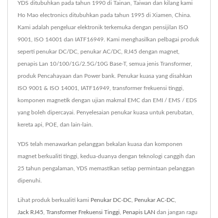
YDS ditubuhkan pada tahun 1990 di Tainan, Taiwan dan kilang kami
Ho Mao electronics ditubuhkan pada tahun 1995 di Xiamen, China.
Kami adalah pengeluar elektronik terkemuka dengan pensijilan ISO
9001, ISO 14001 dan IATF16949. Kami menghasilkan pelbagai produk
seperti penukar DC/DC, penukar AC/DC, RJ45 dengan magnet,
penapis Lan 10/100/1G/2.5G/10G Base-T, semua jenis Transformer,
produk Pencahayaan dan Power bank. Penukar kuasa yang disahkan
ISO 9001 & ISO 14001, IATF16949, transformer frekuensi tinggi,
komponen magnetik dengan ujian makmal EMC dan EMI / EMS / EDS
yang boleh dipercayai. Penyelesaian penukar kuasa untuk perubatan,
kereta api, POE, dan lain-lain.
YDS telah menawarkan pelanggan bekalan kuasa dan komponen
magnet berkualiti tinggi, kedua-duanya dengan teknologi canggih dan
25 tahun pengalaman, YDS memastikan setiap permintaan pelanggan
dipenuhi.
Lihat produk berkualiti kami
Penukar DC-DC
,
Penukar AC-DC
,
Jack RJ45
,
Transformer Frekuensi Tinggi
,
Penapis LAN
dan jangan ragu