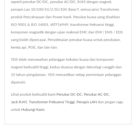
seperti penukar DC/DC, penukar AC/DC, RJ45 dengan magnet,
penapis Lan 10/100/1G/2.5G/10G Base-T, semua jenis Transformer,
produk Pencahayaan dan Power bank. Penukar kuasa yang disahkan
ISO 9001 & ISO 14001, IATF16949, transformer frekuensi tinggi,
komponen magnetik dengan ujian makmal EMC dan EMI / EMS / EDS
yang boleh dipercayai. Penyelesaian penukar kuasa untuk perubatan,
kereta api, POE, dan lain-lain.
YDS telah menawarkan pelanggan bekalan kuasa dan komponen
magnet berkualiti tinggi, kedua-duanya dengan teknologi canggih dan
25 tahun pengalaman, YDS memastikan setiap permintaan pelanggan
dipenuhi.
Lihat produk berkualiti kami
Penukar DC-DC
,
Penukar AC-DC
,
Jack RJ45
,
Transformer Frekuensi Tinggi
,
Penapis LAN
dan jangan ragu
untuk
Hubungi Kami
.