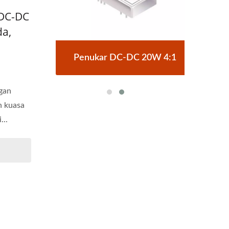
 DC-DC
a,
rick
Penukar DC-DC 20W 4:1
Pen
gan
n kuasa
...