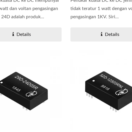
 kuasa DC ke DC mempunyai
Penukar kuasa DC ke DC jeni
watt dan voltan pengasingan
tidak teratur 1 watt dengan v
i 24D adalah produk...
pengasingan 1KV. Siri...
Details
Details