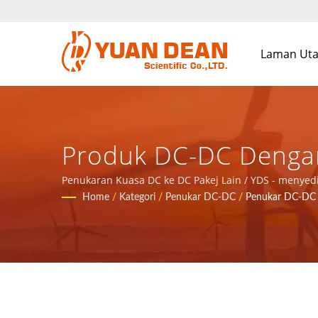
Laman Ut
Produk DC-DC Dengan 
Keseluruhan Untuk A
Penukaran Kuasa DC ke DC Pakej Lain / YDS - menye
Home
/
Kategori
/
Penukar DC-DC
/
Penukar DC-DC 
Dan Produk Kuasa.