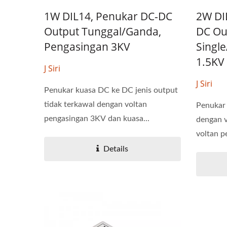
1W DIL14, Penukar DC-DC
2W DI
Output Tunggal/Ganda,
DC Ou
Pengasingan 3KV
Singl
Penukar DC-DC Half-Brick
Pe
1.5KV
J Siri
J Siri
Penukar kuasa DC ke DC jenis output
tidak terkawal dengan voltan
Penukar
pengasingan 3KV dan kuasa...
dengan v
voltan p
Details