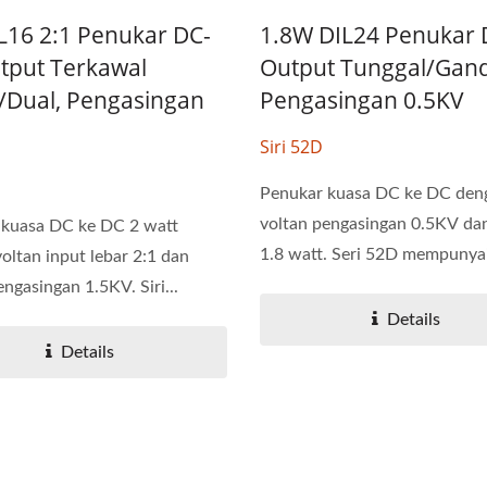
L16 2:1 Penukar DC-
1.8W DIL24 Penukar
tput Terkawal
Output Tunggal/Gand
e/Dual, Pengasingan
Pengasingan 0.5KV
nukar DC-DC 20W 4:1
Penukar DC-DC Half-B
Siri 52D
Penukar kuasa DC ke DC den
voltan pengasingan 0.5KV da
 kuasa DC ke DC 2 watt
1.8 watt. Seri 52D mempunyai
oltan input lebar 2:1 dan
engasingan 1.5KV. Siri...
Details
Details