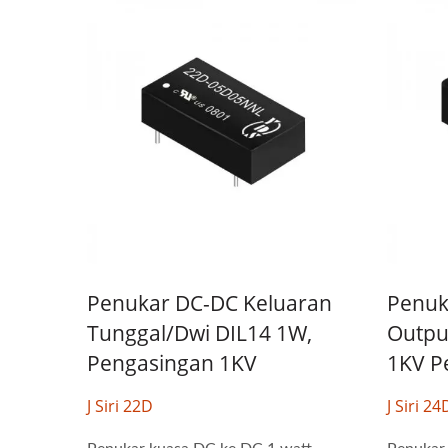
Penukar DC-DC Keluaran
Penuk
Tunggal/Dwi DIL14 1W,
Outpu
Pengasingan 1KV
1KV P
J Siri 22D
J Siri 24