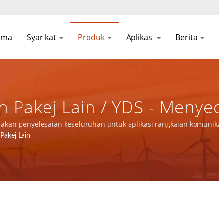
ama
Syarikat
Produk
Aplikasi
Berita
Pakej Lain / YDS - Menye
plikasi Rangkaian Komuni
diakan penyelesaian keseluruhan untuk aplikasi rangkaian komun
Pakej Lain