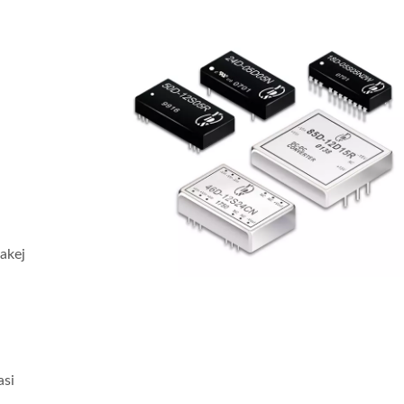
akej
asi