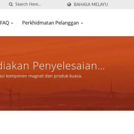
BAHASA MELAYU
FAQ
Perkhidmatan Pelanggan
diakan Penyelesaian
kasi Komponen Magnet
ikasi komponen magnet dan produk kuasa.