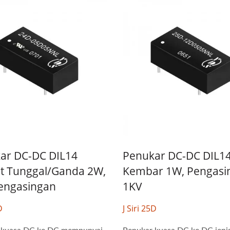
ar DC-DC DIL14
Penukar DC-DC DIL1
t Tunggal/Ganda 2W,
Kembar 1W, Pengasi
engasingan
1KV
D
J Siri 25D