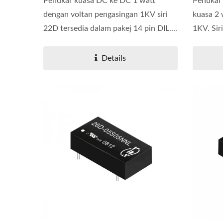
Penukar kuasa DC ke DC 1 watt
Penukar
dengan voltan pengasingan 1KV siri
kuasa 2 
22D tersedia dalam pakej 14 pin DIL....
1KV. Sir
Details