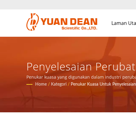
Laman Ut
Penyelesaian Peruba
Penyelesaian Keselur
Penukar kuasa yang digunakan dalam industri perub
produk kuasa.
Home
/
Kategori
/
Penukar Kuasa Untuk Penyelesaian
Komponen Magnet Da