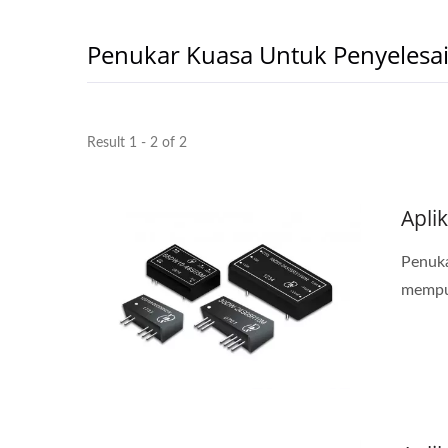
Penukar Kuasa Untuk Penyelesa
Result 1 - 2 of 2
Apli
Penuka
mempun
Penukar DC-DC Half-Brick
Pe