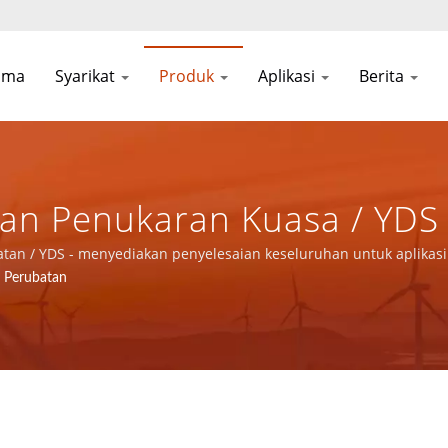
ama
Syarikat
Produk
Aplikasi
Berita
tan Penukaran Kuasa / YDS
uhan Untuk Aplikasi Rangk
atan / YDS - menyediakan penyelesaian keseluruhan untuk aplika
 Perubatan
n Produk Kuasa.