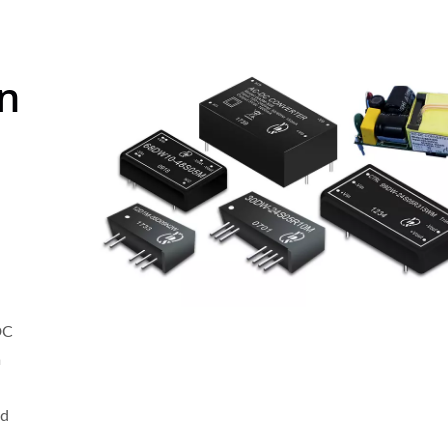
n
DC
m
rd