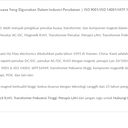
Kuasa Yang Digunakan Dalam Industri Perubatan | ISO 9001/ISO 14001/IATF
. telah menjadi pengeluar penukar kuasa, transformer, dan komponen magnet dalam
enukar AC-DC, Magnetik RJ45, Transformer Penukar, Penapis LAN, Transformer Freku
ami Ho Mao electronics ditubuhkan pada tahun 1995 di Xiamen, China. Kami adalah 
 seperti penukar DC/DC, penukar AC/DC, RJ45 dengan magnet, penapis Lan 10/100/
 9001 & ISO 14001, IATF16949, transformer frekuensi tinggi, komponen magnetik 
pi, POE, dan lain-lain.
gnet berkualiti tinggi, kedua-duanya dengan teknologi canggih dan 25 tahun peng
ack RJ45
,
Transformer Frekuensi Tinggi
,
Penapis LAN
dan jangan ragu untuk
Hubungi 