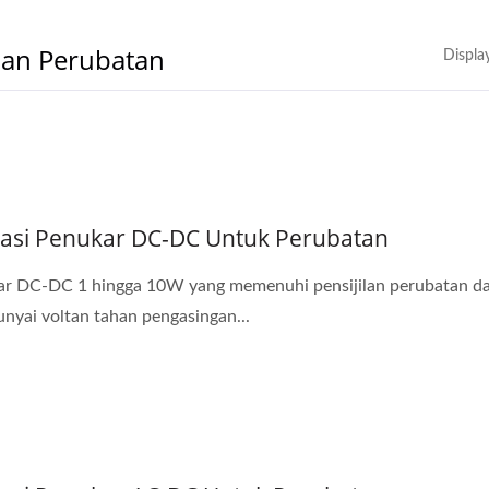
ian Perubatan
Displa
kasi Penukar DC-DC Untuk Perubatan
r DC-DC 1 hingga 10W yang memenuhi pensijilan perubatan d
yai voltan tahan pengasingan...
nukar DC-DC 20W 4:1
Penukar DC-DC Half-B