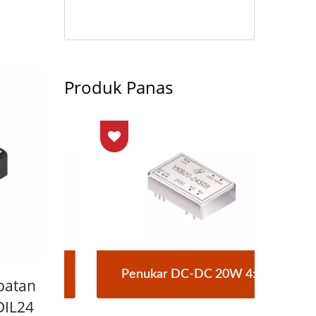
Produk Panas
rick
Penukar DC-DC 20W 4:1
Pen
batan
DIL24