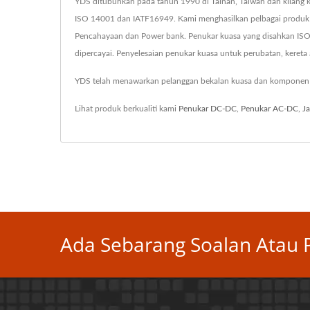
YDS ditubuhkan pada tahun 1990 di Tainan, Taiwan dan kilang k
ISO 14001 dan IATF16949. Kami menghasilkan pelbagai produk
Pencahayaan dan Power bank. Penukar kuasa yang disahkan ISO
dipercayai. Penyelesaian penukar kuasa untuk perubatan, kereta a
YDS telah menawarkan pelanggan bekalan kuasa dan komponen ma
Lihat produk berkualiti kami
Penukar DC-DC
,
Penukar AC-DC
,
J
Ada Sebarang Soalan Atau P