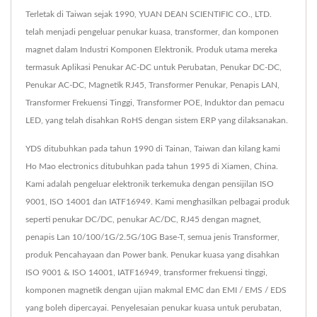
Terletak di Taiwan sejak 1990, YUAN DEAN SCIENTIFIC CO., LTD.
telah menjadi pengeluar penukar kuasa, transformer, dan komponen
magnet dalam Industri Komponen Elektronik. Produk utama mereka
termasuk Aplikasi Penukar AC-DC untuk Perubatan, Penukar DC-DC,
Penukar AC-DC, Magnetik RJ45, Transformer Penukar, Penapis LAN,
Transformer Frekuensi Tinggi, Transformer POE, Induktor dan pemacu
LED, yang telah disahkan RoHS dengan sistem ERP yang dilaksanakan.
YDS ditubuhkan pada tahun 1990 di Tainan, Taiwan dan kilang kami
Ho Mao electronics ditubuhkan pada tahun 1995 di Xiamen, China.
Kami adalah pengeluar elektronik terkemuka dengan pensijilan ISO
9001, ISO 14001 dan IATF16949. Kami menghasilkan pelbagai produk
seperti penukar DC/DC, penukar AC/DC, RJ45 dengan magnet,
penapis Lan 10/100/1G/2.5G/10G Base-T, semua jenis Transformer,
produk Pencahayaan dan Power bank. Penukar kuasa yang disahkan
ISO 9001 & ISO 14001, IATF16949, transformer frekuensi tinggi,
komponen magnetik dengan ujian makmal EMC dan EMI / EMS / EDS
yang boleh dipercayai. Penyelesaian penukar kuasa untuk perubatan,