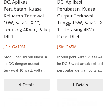
DC, Aplikasi
DC, Aplikasi
Perubatan, Kuasa
Perubatan, Kuasa
Keluaran Terkawal
Output Terkawal
10W, Saiz 2" X 1",
Tunggal 5W, Saiz 2" X
Terasing 4KVac, Pakej
1", Terasing 4KVac,
DIL4
Pakej DIL4
J Siri GA10M
J Siri GA5M
Modul penukaran kuasa AC
Modul penukaran kuasa AC
ke DC dengan output
ke DC 5 watt untuk aplikasi
terkawal 10 watt, voltan
perubatan dengan voltan
pengasingan 4KVac dan
pengasingan 4KVac...
voltan...
Details
Details