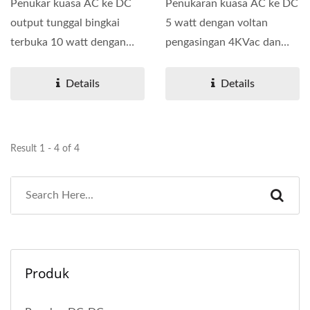
Penukar kuasa AC ke DC
Penukaran kuasa AC ke DC
output tunggal bingkai
5 watt dengan voltan
terbuka 10 watt dengan
pengasingan 4KVac dan
voltan pengasingan
voltan input universal...
4KVac...
Details
Details
Result 1 - 4 of 4
Produk